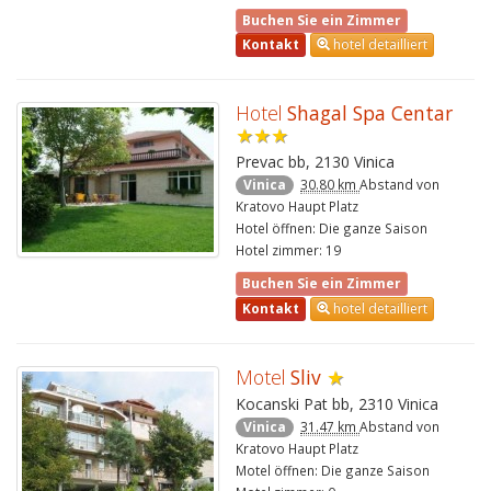
Buchen Sie ein Zimmer
Kontakt
hotel detailliert
Hotel
Shagal Spa Centar
★★★
Prevac bb, 2130 Vinica
Vinica
30.80 km
Abstand von
Kratovo Haupt Platz
Hotel öffnen: Die ganze Saison
Hotel zimmer: 19
Buchen Sie ein Zimmer
Kontakt
hotel detailliert
Motel
Sliv
★
Kocanski Pat bb, 2310 Vinica
Vinica
31.47 km
Abstand von
Kratovo Haupt Platz
Motel öffnen: Die ganze Saison