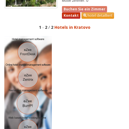
Motel zimmer: 0
Buchen Sie ein Zimmer
Kontakt
hotel detailliert
1
-
2
/
2
Hotels in Kratovo