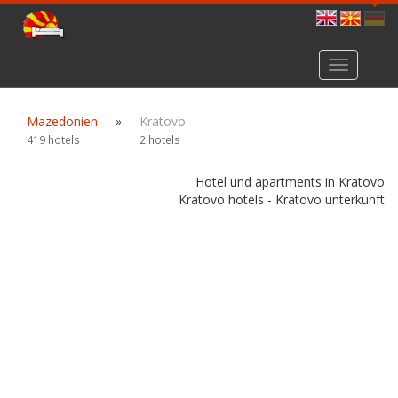
Toggle
navigation
Mazedonien
»
Kratovo
419 hotels
2 hotels
Hotel und apartments in Kratovo
Kratovo hotels - Kratovo unterkunft