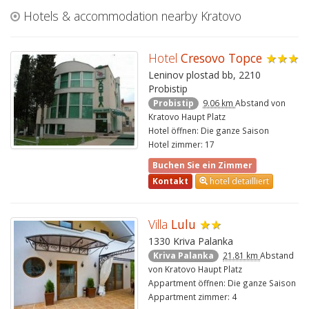
Hotels & accommodation nearby Kratovo
Hotel
Cresovo Topce
★★★
Leninov plostad bb, 2210
Probistip
Probistip
9.06 km
Abstand von
Kratovo Haupt Platz
Hotel öffnen: Die ganze Saison
Hotel zimmer: 17
Buchen Sie ein Zimmer
Kontakt
hotel detailliert
Villa
Lulu
★★
1330 Kriva Palanka
Kriva Palanka
21.81 km
Abstand
von Kratovo Haupt Platz
Appartment öffnen: Die ganze Saison
Appartment zimmer: 4