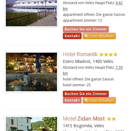
Abstand von Veles Haupt Platz:
6.62
km
appartment öffnen: Die ganze Saison
appartment zimmer: 12
Buchen Sie ein Zimmer
Kontakt
hotel detailliert
Hotel Romantik
★★★★
Ezero Mladost, 1400 Veles
Abstand von Veles Haupt Platz:
7.30
km
hotel öffnen: Die ganze Saison
hotel zimmer: 25
Buchen Sie ein Zimmer
Kontakt
hotel detailliert
Motel
Zidan Most
★★
1415 Bogomila, Veles