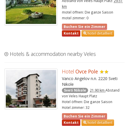
Abstand von Veles Haupt Platz:
29.51
km
motel öffnen: Die ganze Saison
motel zimmer: 0
Buchen Sie ein Zimmer
Kontakt
hotel detailliert
Hotels & accommodation nearby Veles
Hotel
Ovce Pole
★★
Vanco Angelov n.n. 2220 Sveti
Nikole
Sveti Nikole
21.90 km
Abstand
von Veles Haupt Platz
Hotel öffnen: Die ganze Saison
Hotel zimmer: 32
Buchen Sie ein Zimmer
Kontakt
hotel detailliert