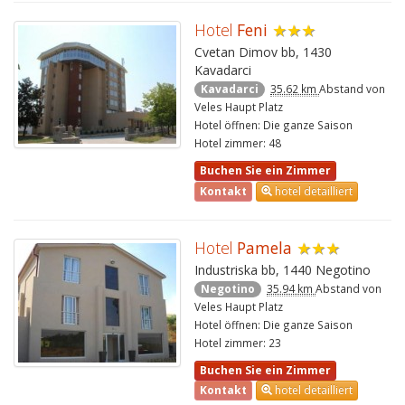
Hotel
Feni
★★★
Cvetan Dimov bb, 1430
Kavadarci
Kavadarci
35.62 km
Abstand von
Veles Haupt Platz
Hotel öffnen: Die ganze Saison
Hotel zimmer: 48
Buchen Sie ein Zimmer
Kontakt
hotel detailliert
Hotel
Pamela
★★★
Industriska bb, 1440 Negotino
Negotino
35.94 km
Abstand von
Veles Haupt Platz
Hotel öffnen: Die ganze Saison
Hotel zimmer: 23
Buchen Sie ein Zimmer
Kontakt
hotel detailliert