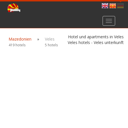
Toggle
navigation
Hotel und apartments in Veles
Mazedonien
»
Veles
Veles hotels - Veles unterkunft
419 hotels
5 hotels