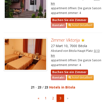
km
appartment öffnen: Die ganze Saison
appartment zimmer: 4
Buchen Sie ein Zimmer
Kontakt
hotel detailliert
Zimmer Viktorija
★
27 Mart 10, 7000 Bitola
Abstand von Bitola Haupt Platz:
0.13
km
appartment öffnen: Die ganze Saison
appartment zimmer: 4
Buchen Sie ein Zimmer
Kontakt
hotel detailliert
21
-
23
/
23
Hotels in Bitola
«
1
2
3
»