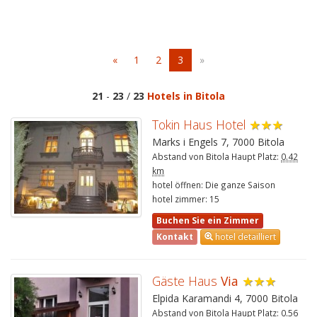
«
1
2
3
»
21
-
23
/
23
Hotels in Bitola
Tokin Haus Hotel
★★★
Marks i Engels 7, 7000 Bitola
Abstand von Bitola Haupt Platz:
0.42
km
hotel öffnen: Die ganze Saison
hotel zimmer: 15
Buchen Sie ein Zimmer
Kontakt
hotel detailliert
Gäste Haus
Via
★★★
Elpida Karamandi 4, 7000 Bitola
Abstand von Bitola Haupt Platz:
0.56