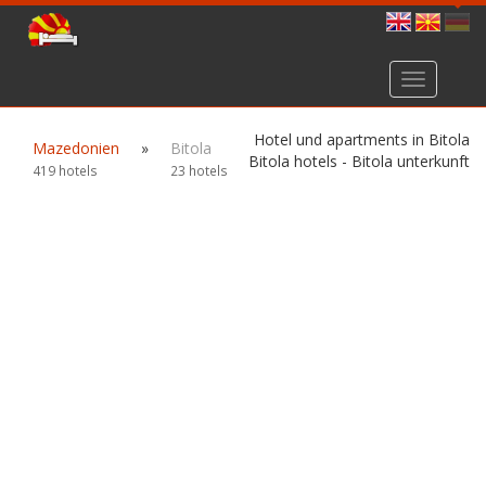
Toggle
navigation
Hotel und apartments in Bitola
Mazedonien
»
Bitola
Bitola hotels - Bitola unterkunft
419 hotels
23 hotels