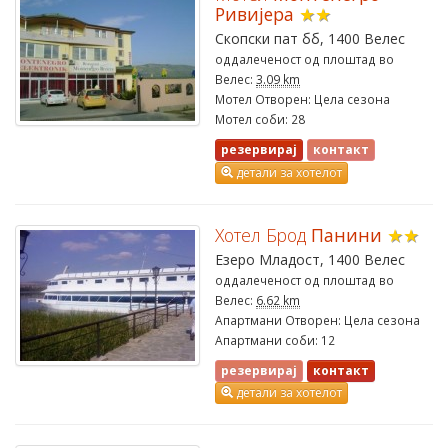
Ривијера
★★
Скопски пат бб, 1400 Велес
оддалеченост од плоштад во
Велес:
3.09 km
Мотел Отворен: Цела сезона
Мотел соби: 28
резервирај
контакт
детали за хотелот
Хотел Брод
Панини
★★
Езеро Младост, 1400 Велес
оддалеченост од плоштад во
Велес:
6.62 km
Апартмани Отворен: Цела сезона
Апартмани соби: 12
резервирај
контакт
детали за хотелот