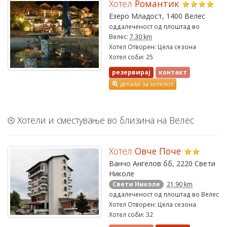
Хотел
Романтик
★★★★
Езеро Младост, 1400 Велес
оддалеченост од плоштад во
Велес:
7.30 km
Хотел Отворен: Цела сезона
Хотел соби: 25
резервирај
контакт
детали за хотелот
Хотели и сместување во близина на Велес
Хотел
Овче Поче
★★
Ванчо Ангелов бб, 2220 Свети
Николе
Свети Николе
21.90 km
оддалеченост од плоштад во Велес
Хотел Отворен: Цела сезона
Хотел соби: 32