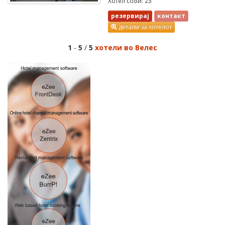
Хотел соби: 23
резервирај
контакт
детали за хотелот
1
-
5
/
5
хотели во Велес