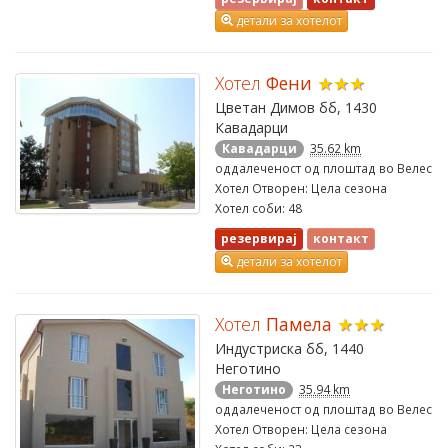
детали за хотелот
Хотел
Фени
★★★
Цветан Димов бб, 1430
Кавадарци
Кавадарци
35.62 km
оддалеченост од плоштад во Велес
Хотел Отворен: Цела сезона
Хотел соби: 48
резервирај
контакт
детали за хотелот
Хотел
Памела
★★★
Индустриска бб, 1440
Неготино
Неготино
35.94 km
оддалеченост од плоштад во Велес
Хотел Отворен: Цела сезона