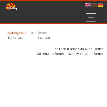
Toggle
navigation
Македонија
»
Велес
419 хотели
5 хотели
Хотели и апартмани во Велес
Хотели во Велес - сместување во Велес