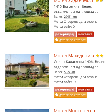
Мотел
Ѕидан Мост
★★
1415 Богомила, Велес
оддалеченост од плоштад во
Велес:
29.51 km
Мотел Отворен: Цела сезона
Мотел соби: 0
резервирај
контакт
детали за хотелот
Мотел
Македонија
★★
Долно Каласлари 1406, Велес
оддалеченост од плоштад во
Велес:
5.25 km
Мотел Отворен: Цела сезона
Мотел соби: 35
резервирај
контакт
детали за хотелот
Мотел
Монтенегро