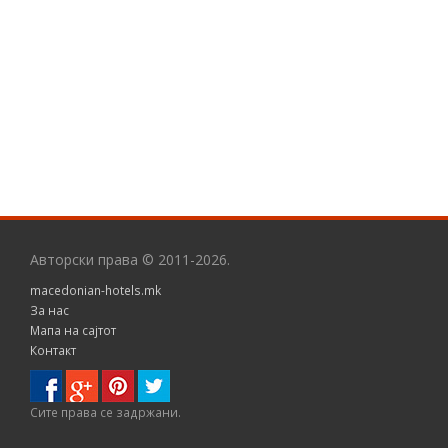
Авторски права © 2011-2026.
macedonian-hotels.mk
За нас
Мапа на сајтот
Контакт
Сите правa се задржани.