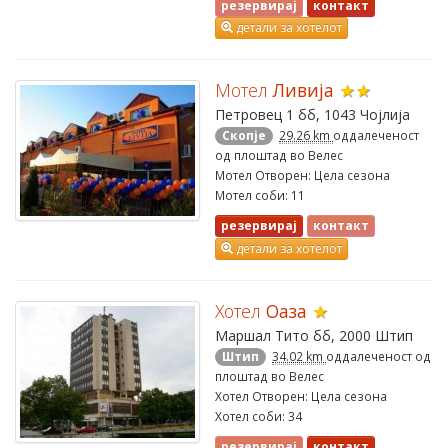
резервирај
контакт
детали за хотелот
Мотел
Ливија
★★
Петровец 1 бб, 1043 Чојлија
Скопје
29.26 km
оддалеченост
од плоштад во Велес
Мотел Отворен: Цела сезона
Мотел соби: 11
резервирај
контакт
детали за хотелот
Хотел
Оаза
★
Маршал Тито бб, 2000 Штип
Штип
34.02 km
оддалеченост од
плоштад во Велес
Хотел Отворен: Цела сезона
Хотел соби: 34
резервирај
контакт