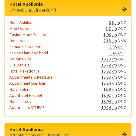
Hotel Apollonia
Umgebung Unterkunft
Hotel Ashikot
0.8 km
NO
Motel Vardar
1.7 km
ONO
Casino Motel Senator
1.96 km
ONO
Hotel Nar
2.18 km
NNW
Ramada Plaza hotel
2.96 km
O
Kasino Flamingo hotel
3.47 km
O
Dojrana Villa
18.73 km
ONO
Vila Daniela
18.79 km
ONO
Hotel Makedonija
18.82 km
ONO
Appartments & Restaura...
18.83 km
ONO
Appartment Dan Dar
18.84 km
ONO
Hotel Polin
18.9 km
ONO
Aparthotel Elizabet
18.92 km
ONO
Hotel Istatov
18.94 km
ONO
Apartments STUPAR
19.24 km
ONO
Hotel Apollonia
Attraktionen der Umgebung