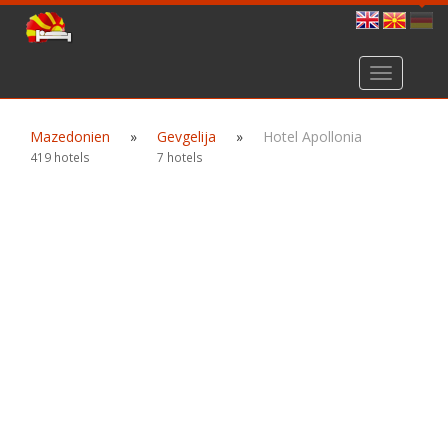
Toggle
navigation
Mazedonien
»
Gevgelija
»
Hotel Apollonia
419 hotels
7 hotels