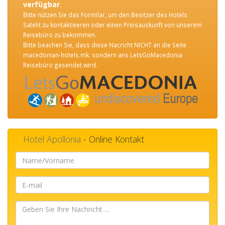
verfügbar
.
Bitte nützen Sie das Formilar, um den Besitzer des Hotels
Satelit zu kontaktieeren oder einen Preisauskunft von unserem
Reisebüro zu bekommen.
Bitte beachen Sie, dass diese Nacricht NICHT an die Seite
macedonian-hotels.mk. sondern ans LetsGoMacedonia
Reisebüro gesendet wird.
Hotel Apollonia
- Online Kontakt
Name/Vorname
E-
mail
Geben
Sie