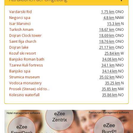
Vardarski Rid
1.75 km
ONO
Negorci spa
4.8 km
NNW
Isar Marvinci
15.3 km
N
Turkish Amam
18.67 km
ONO
Dojran Clock tower
18.69 km
ONO
Saint Ilija church
18.76 km
ONO
Dojran lake
21.17 km
ONO
Kozuf ski resort
25.84 km
W
Banjsko Roman bath
34.08 km
NO
Tzarevi Kuli fortress
34.1 km
NNO
Banjsko spa
34.14 km
NO
Strumica museum
35.02 km
NNO
Vodoca monastery
35.25 km
N
Prosek (Stenae) old to...
35.85 km
NW
Kolesino waterfall
35.86 km
NO