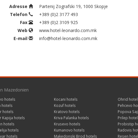
Adresse
Partenij Zografski 19, 1000 Skopje
Telefon
+389 (0)2 3177 493
Fax
+389 (0)2 3109 925
Web
www.hotel-leonardo.com.mk
E-mail
info@hotel-leonardo.com.mk
 in Mazedonien
vo hotels
Kocani hotels
Ohrid hotel
a hotels
Kozuf hotels
Pehcevo ho
r hotels
Kratovo hotels
Popova Sap
 Kapija hotels
Kriva Palanka hotels
Prilep hotel
n hotels
Krusevo hotels
Probistip h
lija hotels
Kumanovo hotels
Radovis ho
var hotels
Makedonski Brod hotels
Resen hote