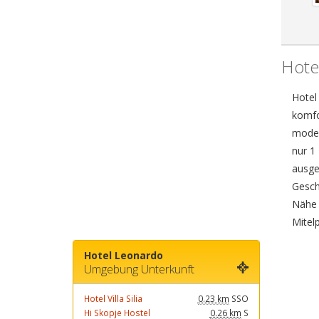
Hote
Hotel
komfo
moder
nur 1
ausgez
Geschä
Nähe 
Mitel
Hotel Leonardo
Umgebung Unterkunft
Hotel Villa Silia
0.23 km
SSO
Hi Skopje Hostel
0.26 km
S