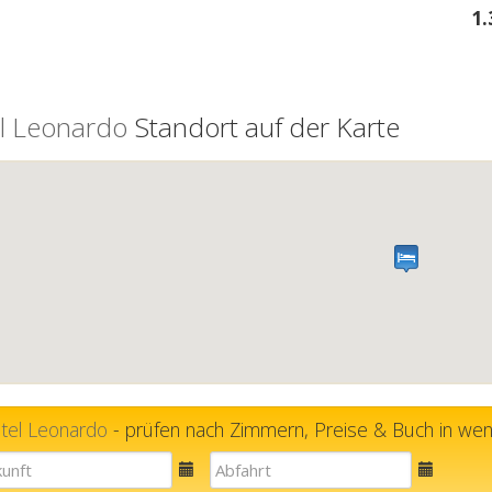
1
l Leonardo
Standort auf der Karte
tel Leonardo
- prüfen nach Zimmern, Preise & Buch in weni
E-
E-
mail
mail