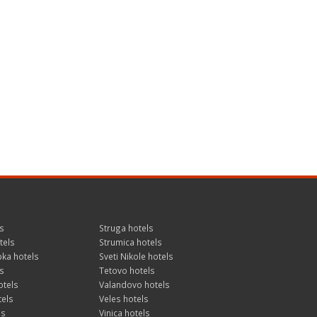
s
Struga hotels
tels
Strumica hotels
ka hotels
Sveti Nikole hotels
s
Tetovo hotels
otels
Valandovo hotels
tels
Veles hotels
ls
Vinica hotels