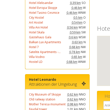
Hotel Aleksandar
0.39 km
SO
Hotel Evropa Skopje
0.46 km
W
Hotel Tasino Cesmice
0.46 km
WNW
City Hostel
0.5 km
O
Art Hostel
0.54 km
O
Hote
Villa Ani Hotel
0.56 km
WSW
Hotel Skala
0.59 km
SW
Gästehaus Gala
0.6 km
WSW
Balkan Lux Apartments
0.63 km
N
Hotel 7
0.68 km
NW
Satelite Apartments -...
0.78 km
NW
Villa Vodno
0.85 km
W
Hostel LD
0.88 km
WNW
Hotel Leonardo
Attraktionen der Umgebung
City Museum of Skopje
0.62 km
NNO
Ho
Old railway station
0.62 km
NNO
Mother Teresa monument
0.98 km
NNO
Feudal tower
1.01 km
NNO