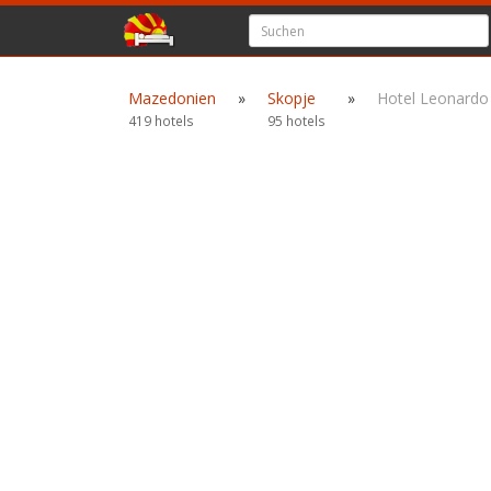
Mazedonien
»
Skopje
»
Hotel Leonardo
419 hotels
95 hotels