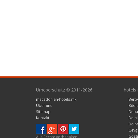
Urheberschutz © 2011-2026.
hotels
macedonian-hotels.mk
Bero
Über uns
Bitol
Sitemap
Deba
Kontakt
Demir
Dojra
Gevge
Gosti
Alle Rechte vorbehalten.