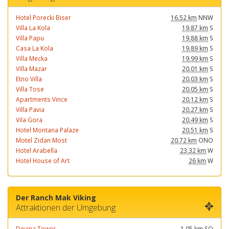
Hotel Porecki Biser
16.52 km
NNW
Villa La Kola
19.87 km
S
Villa Papu
19.88 km
S
Casa La Kola
19.89 km
S
Villa Mecka
19.99 km
S
Villa Mazar
20.01 km
S
Etno Villa
20.03 km
S
Villa Tose
20.05 km
S
Apartments Vince
20.12 km
S
Villa Pavia
20.27 km
S
Vila Gora
20.49 km
S
Hotel Montana Palaze
20.51 km
S
Motel Zidan Most
20.72 km
ONO
Hotel Arabella
23.32 km
W
Hotel House of Art
26 km
W
Der Ranch Mak Viking
Attraktionen der Umgebung
Devina Tower
1.05 km
SO