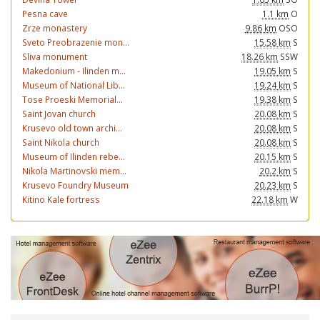
Pesna cave
1.1 km
O
Zrze monastery
9.86 km
OSO
Sveto Preobrazenie mon...
15.58 km
S
Sliva monument
18.26 km
SSW
Makedonium - Ilinden m...
19.05 km
S
Museum of National Lib...
19.24 km
S
Tose Proeski Memorial...
19.38 km
S
Saint Jovan church
20.08 km
S
Krusevo old town archi...
20.08 km
S
Saint Nikola church
20.08 km
S
Museum of Ilinden rebe...
20.15 km
S
Nikola Martinovski mem...
20.2 km
S
Krusevo Foundry Museum
20.23 km
S
Kitino Kale fortress
22.18 km
W