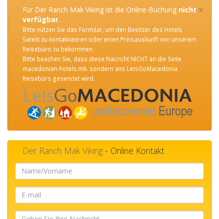
×
Für Der Ranch Mak Viking ist die Online-Buchung
nicht
verfügbar
.
Bitte nützen Sie das Formilar, um den Besitzer des Hotels
Satelit zu kontaktieeren oder einen Preisauskunft von unserem
Reisebüro zu bekommen.
Bitte beachen Sie, dass diese Nacricht NICHT an die Seite
macedonian-hotels.mk. sondern ans LetsGoMacedonia
Reisebüro gesendet wird.
Der Ranch Mak Viking
- Online Kontakt
Name/Vorname
E-
mail
Geben