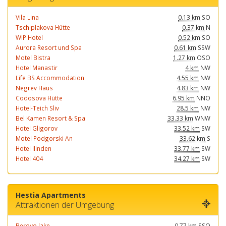
Vila Lina
0.13 km
SO
Tschiplakova Hütte
0.37 km
N
WIP Hotel
0.52 km
SO
Aurora Resort und Spa
0.61 km
SSW
Motel Bistra
1.27 km
OSO
Hotel Manastir
4 km
NW
Life BS Accommodation
4.55 km
NW
Negrev Haus
4.83 km
NW
Codosova Hütte
6.95 km
NNO
Hotel-Teich Sliv
28.5 km
NW
Bel Kamen Resort & Spa
33.33 km
WNW
Hotel Gligorov
33.52 km
SW
Motel Podgorski An
33.62 km
S
Hotel Ilinden
33.77 km
SW
Hotel 404
34.27 km
SW
Hestia Apartments
Attraktionen der Umgebung
Berovo lake
0.77 km
SSO