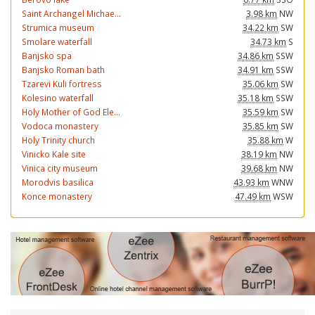
Saint Archangel Michae...
3.98 km
NW
Strumica museum
34.22 km
SW
Smolare waterfall
34.73 km
S
Banjsko spa
34.86 km
SSW
Banjsko Roman bath
34.91 km
SSW
Tzarevi Kuli fortress
35.06 km
SW
Kolesino waterfall
35.18 km
SSW
Holy Mother of God Ele...
35.59 km
SW
Vodoca monastery
35.85 km
SW
Holy Trinity church
35.88 km
W
Vinicko Kale site
38.19 km
NW
Vinica city museum
39.68 km
NW
Morodvis basilica
43.93 km
WNW
Konce monastery
47.49 km
WSW