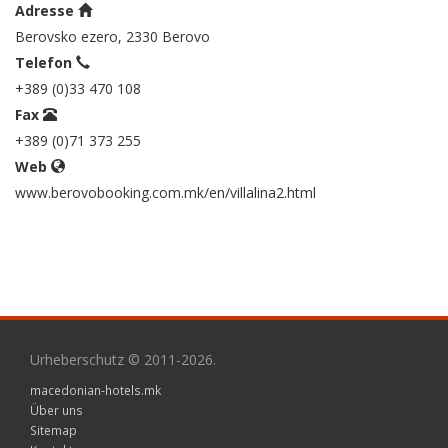
Adresse
Berovsko ezero, 2330 Berovo
Telefon
+389 (0)33 470 108
Fax
+389 (0)71 373 255
Web
www.berovobooking.com.mk/en/villalina2.html
Urheberschutz © 2011-2026.
macedonian-hotels.mk
Über uns
Sitemap