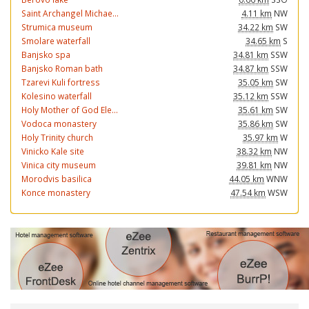
Saint Archangel Michae...
4.11 km
NW
Strumica museum
34.22 km
SW
Smolare waterfall
34.65 km
S
Banjsko spa
34.81 km
SSW
Banjsko Roman bath
34.87 km
SSW
Tzarevi Kuli fortress
35.05 km
SW
Kolesino waterfall
35.12 km
SSW
Holy Mother of God Ele...
35.61 km
SW
Vodoca monastery
35.86 km
SW
Holy Trinity church
35.97 km
W
Vinicko Kale site
38.32 km
NW
Vinica city museum
39.81 km
NW
Morodvis basilica
44.05 km
WNW
Konce monastery
47.54 km
WSW