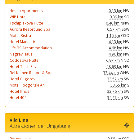
Hestia Apartments
0.13 km
NW
WIP Hotel
0.39 km
SO
Tschiplakova Hütte
0.46 km
NNW
Aurora Resort und Spa
0.57 km
SSW
Motel Bistra
1.15 km
OSO
Hotel Manastir
4.13 km
NW
Life BS Accommodation
4.68 km
NW
Negrev Haus
4.96 km
NW
Codosova Hütte
6.97 km
NNO
Hotel-Teich Sliv
28.63 km
NW
Bel Kamen Resort & Spa
33.44 km
WNW
Hotel Gligorov
33.52 km
SW
Motel Podgorski An
33.55 km
S
Hotel Ilinden
33.76 km
SW
Hotel 404
34.27 km
SW
Vila Lina
Attraktionen der Umgebung
Berovo lake
0.66 km
SSO