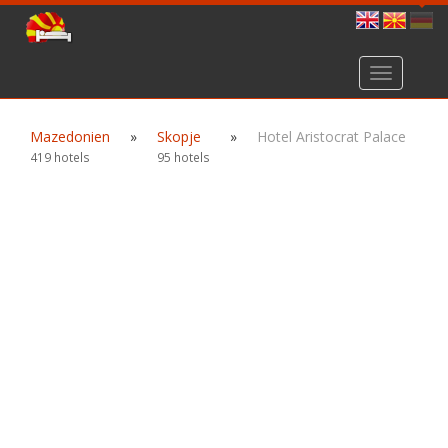
Toggle
navigation
Mazedonien
»
Skopje
»
Hotel Aristocrat Palace
419 hotels
95 hotels