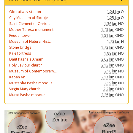
Old railway station
1.24 km
O
City Museum of Skopje
1.25 km
O
Saint Clement of Ohrid...
1.36 km
NO
Mother Teresa monument
1.45 km
ONO
Feudal tower
1.51 km
ONO
Museum of Natural Hist...
1.72 km
N
Stone bridge
1.73 km
ONO
Kale fortress
1.89 km
NO
Daut Pasha's Amam
2.02 km
ONO
Holy Saviour church
2.13 km
ONO
Museum of Contemporary...
2.16 km
NO
Kapan An
2.17 km
ONO
Mustapha Pasha mosque
2.19 km
NO
Virgin Mary church
2.2 km
ONO
Murat Pasha mosque
2.25 km
ONO