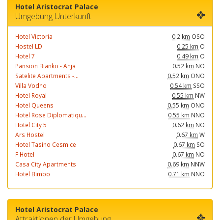
Hotel Aristocrat Palace
Umgebung Unterkunft
Hotel Victoria
0.2 km
OSO
Hostel LD
0.25 km
O
Hotel 7
0.49 km
O
Pansion Bianko - Anja
0.52 km
NO
Satelite Apartments -...
0.52 km
ONO
Villa Vodno
0.54 km
SSO
Hotel Royal
0.55 km
NW
Hotel Queens
0.55 km
ONO
Hotel Rose Diplomatiqu...
0.55 km
NNO
Hotel City 5
0.62 km
NO
Ars Hostel
0.67 km
W
Hotel Tasino Cesmice
0.67 km
SO
F Hotel
0.67 km
NO
Casa City Apartments
0.69 km
NNW
Hotel Bimbo
0.71 km
NNO
Hotel Aristocrat Palace
Attraktionen der Umgebung