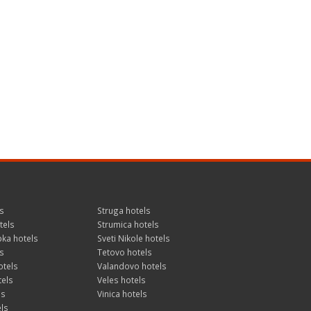
s
Struga hotels
tels
Strumica hotels
ka hotels
Sveti Nikole hotels
s
Tetovo hotels
otels
Valandovo hotels
tels
Veles hotels
ls
Vinica hotels
ls