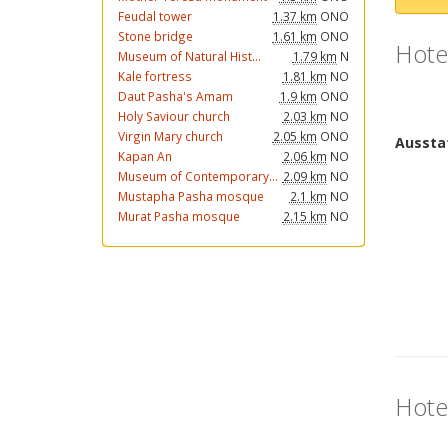
Feudal tower
1.37 km
ONO
Stone bridge
1.61 km
ONO
Hotel
Museum of Natural Hist...
1.79 km
N
Kale fortress
1.81 km
NO
Daut Pasha's Amam
1.9 km
ONO
Holy Saviour church
2.03 km
NO
Virgin Mary church
2.05 km
ONO
Kapan An
2.06 km
NO
Museum of Contemporary...
2.09 km
NO
Mustapha Pasha mosque
2.1 km
NO
Murat Pasha mosque
2.15 km
NO
Hotel