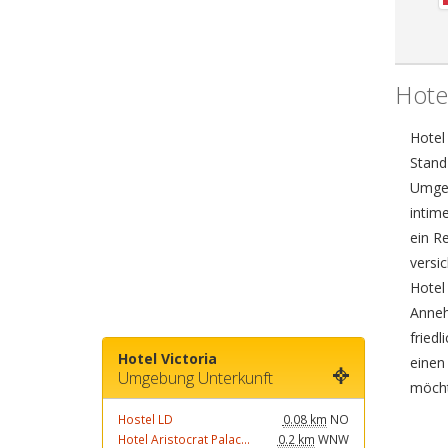
Hotel
Hotel
Stand
Umgeb
intime
ein R
versi
Hotel
Anneh
friedl
Hotel Victoria
einen
Umgebung Unterkunft
möcht
Hostel LD
0.08 km
NO
Hotel Aristocrat Palac...
0.2 km
WNW