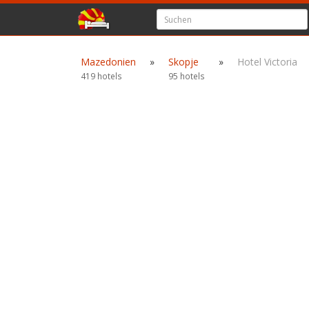
Mazedonien
»
Skopje
»
Hotel Victoria
419 hotels
95 hotels