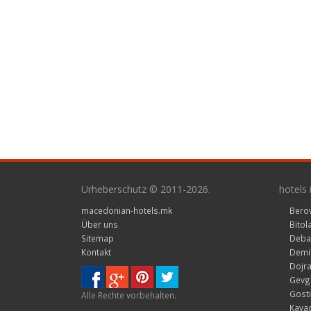
Urheberschutz © 2011-2026.
hotels
macedonian-hotels.mk
Bero
Über uns
Bitol
Sitemap
Deba
Kontakt
Demir
Dojra
Gevge
Gosti
Alle Rechte vorbehalten.
Kavad