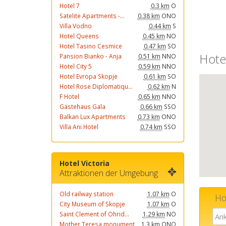
Hotel 7
0.3 km
O
Satelite Apartments -...
0.38 km
ONO
Villa Vodno
0.44 km
S
Hotel Queens
0.45 km
NO
Hotel Tasino Cesmice
0.47 km
SO
Hotel
Pansion Bianko - Anja
0.51 km
NNO
Hotel City 5
0.59 km
NNO
Hotel Evropa Skopje
0.61 km
SO
Hotel Rose Diplomatiqu...
0.62 km
N
F Hotel
0.65 km
NNO
Gästehaus Gala
0.66 km
SSO
Balkan Lux Apartments
0.73 km
ONO
Villa Ani Hotel
0.74 km
SSO
Hotel Victoria
Attraktionen der Umgebung
Old railway station
1.07 km
O
Hot
City Museum of Skopje
1.07 km
O
Saint Clement of Ohrid...
1.29 km
NO
Mother Teresa monument
1.3 km
ONO