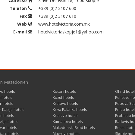
Adresse
Slave Delovski 18, 1000 Skopje
Telefon
+389 (0)2 3107 600
Fax
+389 (0)2 3107 610
Web
www.hotelvictoria.com.mk
E-mail
hotelvictoriaskopje1@yahoo.com
 in Mazedonien
vo hotels
Kocani hotels
Ohrid hotel
a hotels
Kozuf hotels
Pehcevo ho
r hotels
Kratovo hotels
Popova Sap
 Kapija hotels
Kriva Palanka hotels
Prilep hotel
n hotels
Krusevo hotels
Probistip h
lija hotels
Kumanovo hotels
Radovis ho
var hotels
Makedonski Brod hotels
Resen hote
arci hotels
Mavrovo hotels
Skopje hote