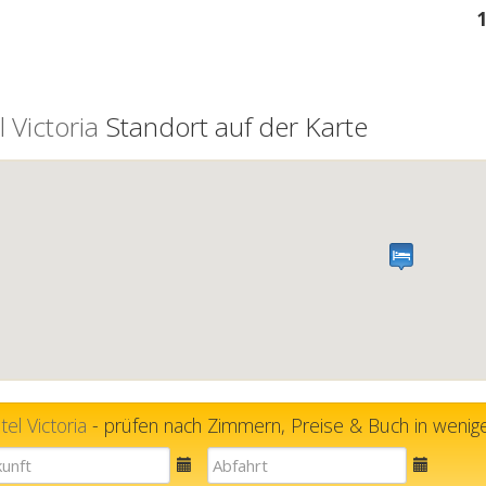
 Victoria
Standort auf der Karte
el Victoria
- prüfen nach Zimmern, Preise & Buch in wenige
E-
E-
mail
mail