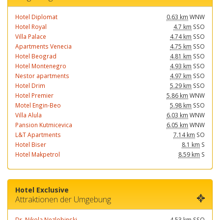
Hotel Diplomat
0.63 km
WNW
Hotel Royal
4.7 km
SSO
Villa Palace
4.74 km
SSO
Apartments Venecia
4.75 km
SSO
Hotel Beograd
4.81 km
SSO
Hotel Montenegro
4.93 km
SSO
Nestor apartments
4.97 km
SSO
Hotel Drim
5.29 km
SSO
Hotel Premier
5.86 km
WNW
Motel Engin-Beo
5.98 km
SSO
Villa Alula
6.03 km
WNW
Pansion Kutmicevica
6.05 km
WNW
L&T Apartments
7.14 km
SO
Hotel Biser
8.1 km
S
Hotel Makpetrol
8.59 km
S
Hotel Exclusive
Attraktionen der Umgebung
Dr. Nikola Nezlobinski...
4.53 km
SSO