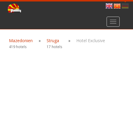
Toggle
navigation
Mazedonien
»
Struga
»
Hotel Exclusive
419 hotels
17 hotels