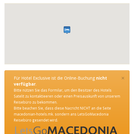
×
Für Hotel Exclusive ist die Online-Buchung
nicht
verfügbar
.
Bitte nützen Sie das Formilar, um den Besitzer des Hotels
Satelit zu kontaktieeren oder einen Preisauskunft von unserem
Reisebüro zu bekommen.
Bitte beachen Sie, dass diese Nacricht NICHT an die Seite
macedonian-hotels.mk. sondern ans LetsGoMacedonia
Reisebüro gesendet wird.