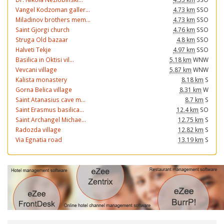
Vangel Kodzoman galler...
4.73 km
SSO
Miladinov brothers mem...
4.73 km
SSO
Saint Gjorgi church
4.76 km
SSO
Struga Old bazaar
4.8 km
SSO
Halveti Tekje
4.97 km
SSO
Basilica in Oktisi vil...
5.18 km
WNW
Vevcani village
5.87 km
WNW
Kalista monastery
8.18 km
S
Gorna Belica village
8.31 km
W
Saint Atanasius cave m...
8.7 km
S
Saint Erasmus basilica...
12.4 km
SO
Saint Archangel Michae...
12.75 km
S
Radozda village
12.82 km
S
Via Egnatia road
13.19 km
S