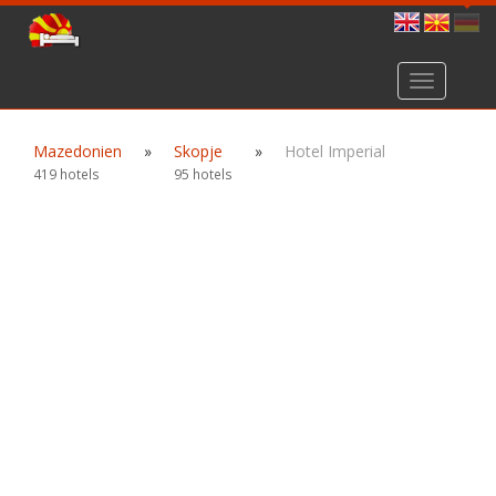
Toggle
navigation
Mazedonien
»
Skopje
»
Hotel Imperial
419 hotels
95 hotels