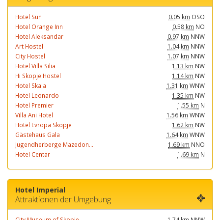
Hotel Sun
0.05 km
OSO
Hotel Orange Inn
0.58 km
NO
Hotel Aleksandar
0.97 km
NNW
Art Hostel
1.04 km
NNW
City Hostel
1.07 km
NNW
Hotel Villa Silia
1.13 km
NW
Hi Skopje Hostel
1.14 km
NW
Hotel Skala
1.31 km
WNW
Hotel Leonardo
1.35 km
NW
Hotel Premier
1.55 km
N
Villa Ani Hotel
1.56 km
WNW
Hotel Evropa Skopje
1.62 km
NW
Gästehaus Gala
1.64 km
WNW
Jugendherberge Mazedon...
1.69 km
NNO
Hotel Centar
1.69 km
N
Hotel Imperial
Attraktionen der Umgebung
City Museum of Skopje
1.74 km
NNW