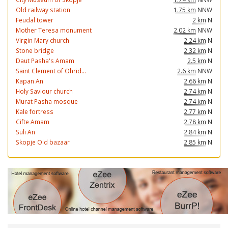
Old railway station
1.75 km
NNW
Feudal tower
2 km
N
Mother Teresa monument
2.02 km
NNW
Virgin Mary church
2.24 km
N
Stone bridge
2.32 km
N
Daut Pasha's Amam
2.5 km
N
Saint Clement of Ohrid...
2.6 km
NNW
Kapan An
2.66 km
N
Holy Saviour church
2.74 km
N
Murat Pasha mosque
2.74 km
N
Kale fortress
2.77 km
N
Cifte Amam
2.78 km
N
Suli An
2.84 km
N
Skopje Old bazaar
2.85 km
N