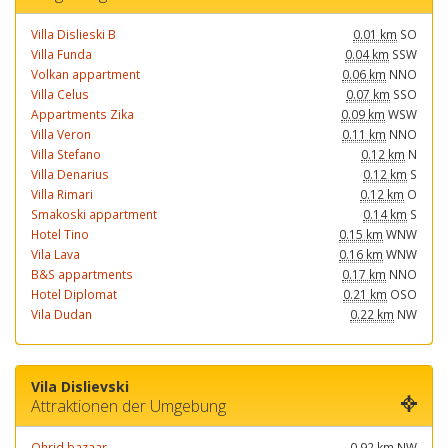
Villa Dislieski B
0.01 km
SO
Villa Funda
0.04 km
SSW
Volkan appartment
0.06 km
NNO
Villa Celus
0.07 km
SSO
Appartments Zika
0.09 km
WSW
Villa Veron
0.11 km
NNO
Villa Stefano
0.12 km
N
Villa Denarius
0.12 km
S
Villa Rimari
0.12 km
O
Smakoski appartment
0.14 km
S
Hotel Tino
0.15 km
WNW
Vila Lava
0.16 km
WNW
B&S appartments
0.17 km
NNO
Hotel Diplomat
0.21 km
OSO
Vila Dudan
0.22 km
NW
Vila Dislievski
Attraktionen der Umgebung
Ohrid bazaar
0.92 km
NW