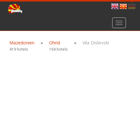
Toggle
navigation
Mazedonien
»
Ohrid
»
Vila Dislievski
419 hotels
164 hotels