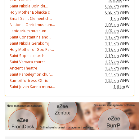
Saint Nikola Bolnicki...
0.92 km
WNW
Holy Mother Bolnicka c...
0.95 km
WNW
Small Saint Clement ch...
1 km
WNW
National Ohrid museum...
1.05 km
WNW
Lapidarium museum
1.07 km
WNW
Saint Constantine and...
1.12 km
WNW
Saint Nikola Gerakomij...
1.14 km
WNW
Holy Mother of God Per...
1.18 km
WNW
Saint Sophia church
1.19 km
WNW
Saint Varvara church
1.28 km
WNW
Ancient Theatre
1.34 km
WNW
Saint Pantelejmon chur...
1.44 km
WNW
Samoil fortress Ohrid
1.55 km
WNW
Saint Jovan Kaneo mona...
1.6 km
W