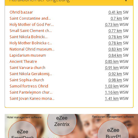
Ohrid bazaar
0.41 km
SW
Saint Constantine and...
0.7 km
SW
Holy Mother of God Per...
0.73 km
WSW
Small Saint Clement ch...
0.77 km
SW
Saint Nikola Bolnicki...
0.78 km
SW
Holy Mother Bolnicka c...
0.78 km
SW
National Ohrid museum...
0.83 km
SW
Lapidarium museum
0.84 km
SW
Ancient Theatre
0.85 km
WSW
Saint Varvara church
0.91 km
WSW
Saint Nikola Gerakomij...
0.92 km
SW
Saint Sophia church
0.98 km
SW
Samoil fortress Ohrid
1.03 km
WSW
Saint Pantelejmon chur...
1.16 km
WSW
Saint Jovan Kaneo mona...
1.41 km
WSW