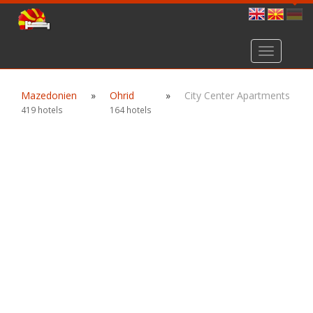
Toggle
navigation
Mazedonien
»
Ohrid
»
City Center Apartments
419 hotels
164 hotels