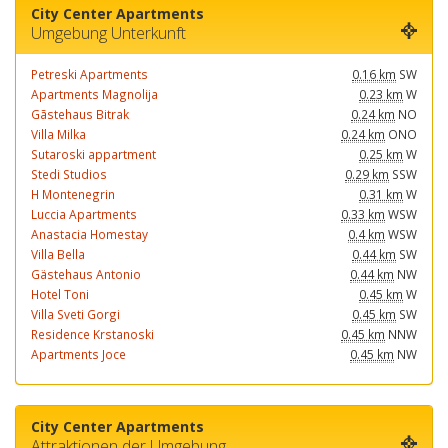
City Center Apartments
Umgebung Unterkunft
Petreski Apartments
0.16 km
SW
Apartments Magnolija
0.23 km
W
Gãstehaus Bitrak
0.24 km
NO
Villa Milka
0.24 km
ONO
Sutaroski appartment
0.25 km
W
Stedi Studios
0.29 km
SSW
H Montenegrin
0.31 km
W
Luccia Apartments
0.33 km
WSW
Anastacia Homestay
0.4 km
WSW
Villa Bella
0.44 km
SW
Gästehaus Antonio
0.44 km
NW
Hotel Toni
0.45 km
W
Villa Sveti Gorgi
0.45 km
SW
Residence Krstanoski
0.45 km
NNW
Apartments Joce
0.45 km
NW
City Center Apartments
Attraktionen der Umgebung