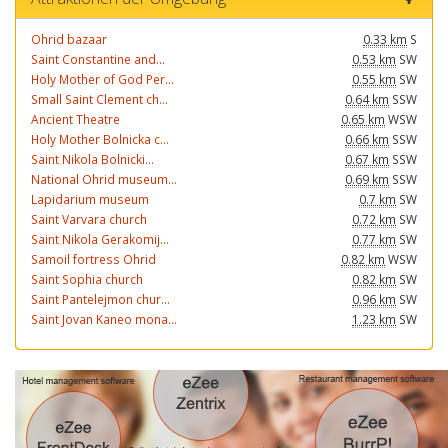
Ohrid bazaar
0.33 km
S
Saint Constantine and...
0.53 km
SW
Holy Mother of God Per...
0.55 km
SW
Small Saint Clement ch...
0.64 km
SSW
Ancient Theatre
0.65 km
WSW
Holy Mother Bolnicka c...
0.66 km
SSW
Saint Nikola Bolnicki...
0.67 km
SSW
National Ohrid museum...
0.69 km
SSW
Lapidarium museum
0.7 km
SW
Saint Varvara church
0.72 km
SW
Saint Nikola Gerakomij...
0.77 km
SW
Samoil fortress Ohrid
0.82 km
WSW
Saint Sophia church
0.82 km
SW
Saint Pantelejmon chur...
0.96 km
SW
Saint Jovan Kaneo mona...
1.23 km
SW