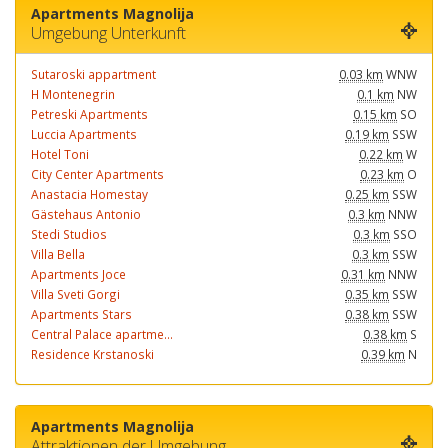
Apartments Magnolija
Umgebung Unterkunft
Sutaroski appartment
0.03 km
WNW
H Montenegrin
0.1 km
NW
Petreski Apartments
0.15 km
SO
Luccia Apartments
0.19 km
SSW
Hotel Toni
0.22 km
W
City Center Apartments
0.23 km
O
Anastacia Homestay
0.25 km
SSW
Gästehaus Antonio
0.3 km
NNW
Stedi Studios
0.3 km
SSO
Villa Bella
0.3 km
SSW
Apartments Joce
0.31 km
NNW
Villa Sveti Gorgi
0.35 km
SSW
Apartments Stars
0.38 km
SSW
Central Palace apartme...
0.38 km
S
Residence Krstanoski
0.39 km
N
Apartments Magnolija
Attraktionen der Umgebung