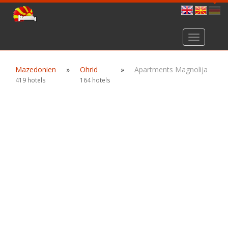
Toggle
navigation
Mazedonien
»
Ohrid
»
Apartments Magnolija
419 hotels
164 hotels