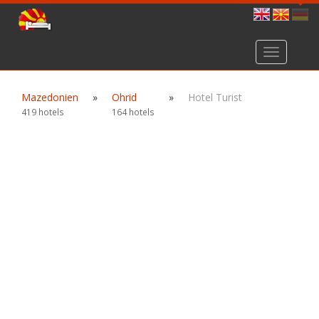
Toggle
navigation
Mazedonien
»
Ohrid
»
Hotel Turist
419 hotels
164 hotels