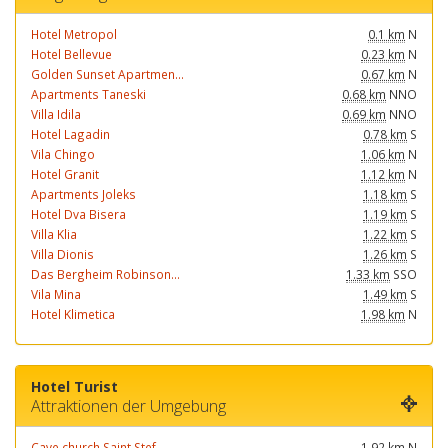
Hotel Metropol
0.1 km
N
Hotel Bellevue
0.23 km
N
Golden Sunset Apartmen...
0.67 km
N
Apartments Taneski
0.68 km
NNO
Villa Idila
0.69 km
NNO
Hotel Lagadin
0.78 km
S
Vila Chingo
1.06 km
N
Hotel Granit
1.12 km
N
Apartments Joleks
1.18 km
S
Hotel Dva Bisera
1.19 km
S
Villa Klia
1.22 km
S
Villa Dionis
1.26 km
S
Das Bergheim Robinson...
1.33 km
SSO
Vila Mina
1.49 km
S
Hotel Klimetica
1.98 km
N
Hotel Turist
Attraktionen der Umgebung
Cave church Saint Stef...
1.92 km
N