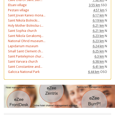
Elsani village
3.55 km
SSO
Pestani village
4.57 km
S
Saint Jovan Kaneo mona...
6.17 km
N
Saint Nikola Bolnicki...
6.19 km
N
Holy Mother Bolnicka c...
6.21 km
N
Saint Sophia church
6.21 km
N
Saint Nikola Gerakomij...
6.23 km
N
National Ohrid museum...
6.23 km
N
Lapidarium museum
6.24 km
N
Small Saint Clement ch...
6.25 km
N
Saint Pantelejmon chur...
6.3 km
N
Saint Varvara church
6.38 km
N
Saint Constantine and...
6.41 km
N
Galicica National Park
6.44 km
OSO