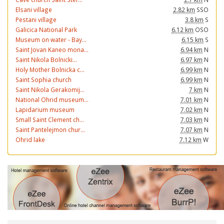
Elsani village
2.82 km
SSO
Pestani village
3.8 km
S
Galicica National Park
6.12 km
OSO
Museum on water - Bay...
6.15 km
S
Saint Jovan Kaneo mona...
6.94 km
N
Saint Nikola Bolnicki...
6.97 km
N
Holy Mother Bolnicka c...
6.99 km
N
Saint Sophia church
6.99 km
N
Saint Nikola Gerakomij...
7 km
N
National Ohrid museum...
7.01 km
N
Lapidarium museum
7.02 km
N
Small Saint Clement ch...
7.03 km
N
Saint Pantelejmon chur...
7.07 km
N
Ohrid lake
7.12 km
W