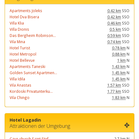
Apartments Joleks
0.42 km
SSO
Hotel Dva Bisera
0.42 km
SSO
Villa Klia
0.46 km
SSO
Villa Dionis
0.5 km
SSO
Das Bergheim Robinson...
0.59 km
SSO
Vila Mina
0.74 km
SSO
Hotel Turist
0.78 km
N
Hotel Metropol
0.88 km
N
Hotel Bellevue
1 km
N
Apartments Taneski
1.43 km
N
Golden Sunset Apartmen...
1.45 km
N
Villa Idila
1.45 km
N
Vila Anastas
1.57 km
SSO
Kordoski Privatunterku...
1.77 km
SSO
Vila Chingo
1.83 km
N
Hotel Lagadin
Attraktionen der Umgebung
Cave church Saint Stef...
2.7 km
N