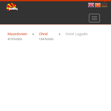
Toggle
navigation
Mazedonien
»
Ohrid
»
Hotel Lagadin
419 hotels
164 hotels