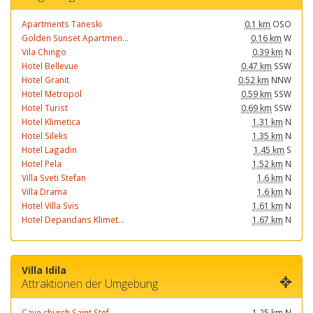
Apartments Taneski
0.1 km
OSO
Golden Sunset Apartmen...
0.16 km
W
Vila Chingo
0.39 km
N
Hotel Bellevue
0.47 km
SSW
Hotel Granit
0.52 km
NNW
Hotel Metropol
0.59 km
SSW
Hotel Turist
0.69 km
SSW
Hotel Klimetica
1.31 km
N
Hotel Sileks
1.35 km
N
Hotel Lagadin
1.45 km
S
Hotel Pela
1.52 km
N
Villa Sveti Stefan
1.6 km
N
Villa Drama
1.6 km
N
Hotel Villa Svis
1.61 km
N
Hotel Depandans Klimet...
1.67 km
N
Villa Idila
Attraktionen der Umgebung
Cave church Saint Stef...
1.25 km
N