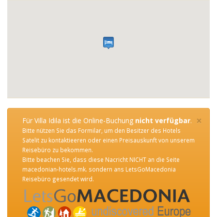
×
Für Villa Idila ist die Online-Buchung
nicht verfügbar
.
Bitte nützen Sie das Formilar, um den Besitzer des Hotels
Satelit zu kontaktieeren oder einen Preisauskunft von unserem
Reisebüro zu bekommen.
Bitte beachen Sie, dass diese Nacricht NICHT an die Seite
macedonian-hotels.mk. sondern ans LetsGoMacedonia
Reisebüro gesendet wird.