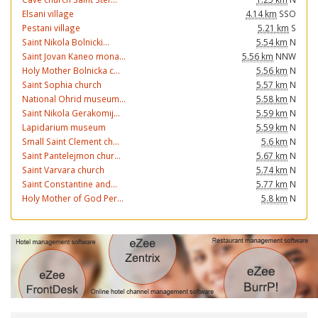
Elsani village
4.14 km
SSO
Pestani village
5.21 km
S
Saint Nikola Bolnicki...
5.54 km
N
Saint Jovan Kaneo mona...
5.56 km
NNW
Holy Mother Bolnicka c...
5.56 km
N
Saint Sophia church
5.57 km
N
National Ohrid museum...
5.58 km
N
Saint Nikola Gerakomij...
5.59 km
N
Lapidarium museum
5.59 km
N
Small Saint Clement ch...
5.6 km
N
Saint Pantelejmon chur...
5.67 km
N
Saint Varvara church
5.74 km
N
Saint Constantine and...
5.77 km
N
Holy Mother of God Per...
5.8 km
N