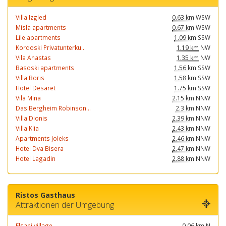
Villa Izgled
0.63 km
WSW
Misla apartments
0.67 km
WSW
Lile apartments
1.09 km
SSW
Kordoski Privatunterku...
1.19 km
NW
Vila Anastas
1.35 km
NW
Basoski apartments
1.56 km
SSW
Villa Boris
1.58 km
SSW
Hotel Desaret
1.75 km
SSW
Vila Mina
2.15 km
NNW
Das Bergheim Robinson...
2.3 km
NNW
Villa Dionis
2.39 km
NNW
Villa Klia
2.43 km
NNW
Apartments Joleks
2.46 km
NNW
Hotel Dva Bisera
2.47 km
NNW
Hotel Lagadin
2.88 km
NNW
Ristos Gasthaus
Attraktionen der Umgebung
Elsani village
0.06 km
N