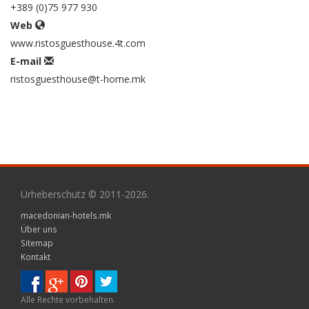
+389 (0)75 977 930
Web
www.ristosguesthouse.4t.com
E-mail
ristosguesthouse@t-home.mk
Urheberschutz © 2011-2026.
macedonian-hotels.mk
Über uns
Sitemap
Kontakt
Alle Rechte vorbehalten.