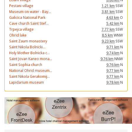
Pestani village
1.21 km
SSW
Museum on water - Bay...
3.81 km
SSW
Galicica National Park
4.63 km
O
Cave church Saint Stef...
5.42 km
N
Trpejca village
7.77 km
SSW
Ohrid lake
8.5 km
WNW
Saint Zaum monastery
9.23 km
SSW
Saint Nikola Bolnicki...
9.71 km
N
Holy Mother Bolnicka c...
9.74 km
N
Saint Jovan Kaneo mona...
9.76 km
NNW
Saint Sophia church
9.76 km
N
National Ohrid museum...
9.77 km
N
Saint Nikola Gerakomij...
9.77 km
N
Lapidarium museum
9.78 km
N