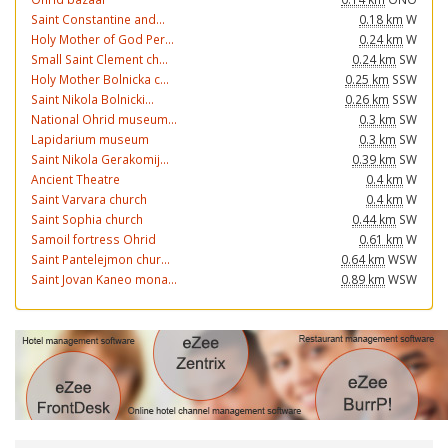
Saint Constantine and...
0.18 km
W
Holy Mother of God Per...
0.24 km
W
Small Saint Clement ch...
0.24 km
SW
Holy Mother Bolnicka c...
0.25 km
SSW
Saint Nikola Bolnicki...
0.26 km
SSW
National Ohrid museum...
0.3 km
SW
Lapidarium museum
0.3 km
SW
Saint Nikola Gerakomij...
0.39 km
SW
Ancient Theatre
0.4 km
W
Saint Varvara church
0.4 km
W
Saint Sophia church
0.44 km
SW
Samoil fortress Ohrid
0.61 km
W
Saint Pantelejmon chur...
0.64 km
WSW
Saint Jovan Kaneo mona...
0.89 km
WSW