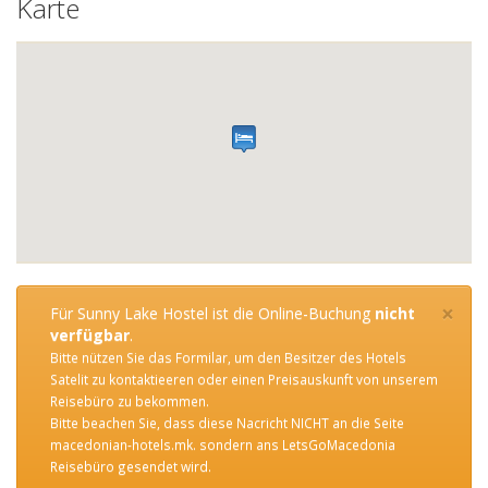
Karte
×
Für Sunny Lake Hostel ist die Online-Buchung
nicht
verfügbar
.
Bitte nützen Sie das Formilar, um den Besitzer des Hotels
Satelit zu kontaktieeren oder einen Preisauskunft von unserem
Reisebüro zu bekommen.
Bitte beachen Sie, dass diese Nacricht NICHT an die Seite
macedonian-hotels.mk. sondern ans LetsGoMacedonia
Reisebüro gesendet wird.