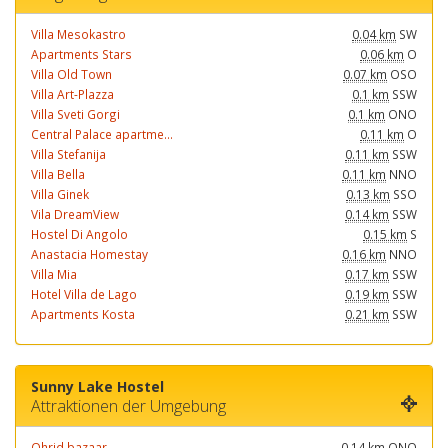
Villa Mesokastro
0.04 km
SW
Apartments Stars
0.06 km
O
Villa Old Town
0.07 km
OSO
Villa Art-Plazza
0.1 km
SSW
Villa Sveti Gorgi
0.1 km
ONO
Central Palace apartme...
0.11 km
O
Villa Stefanija
0.11 km
SSW
Villa Bella
0.11 km
NNO
Villa Ginek
0.13 km
SSO
Vila DreamView
0.14 km
SSW
Hostel Di Angolo
0.15 km
S
Anastacia Homestay
0.16 km
NNO
Villa Mia
0.17 km
SSW
Hotel Villa de Lago
0.19 km
SSW
Apartments Kosta
0.21 km
SSW
Sunny Lake Hostel
Attraktionen der Umgebung
Ohrid bazaar
0.14 km
ONO