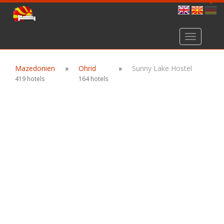
Toggle
navigation
Mazedonien
»
Ohrid
»
Sunny Lake Hostel
419 hotels
164 hotels