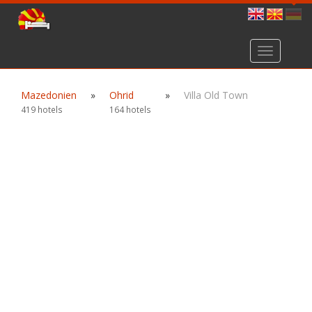
Toggle
navigation
Mazedonien
»
Ohrid
»
Villa Old Town
419 hotels
164 hotels