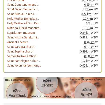
Saint Constantine and...
0.25 km
W
Small Saint Clement ch...
0.27 km
SW
Saint Nikola Bolnicki...
0.27 km
SSW
Holy Mother Bolnicka c...
0.27 km
SW
Holy Mother of God Per...
0.3 km
W
National Ohrid museum...
0.33 km
SW
Lapidarium museum
0.34 km
WSW
Saint Nikola Gerakomij...
0.43 km
WSW
Ancient Theatre
0.46 km
W
Saint Varvara church
0.47 km
W
Saint Sophia church
0.49 km
WSW
Samoil fortress Ohrid
0.68 km
W
Saint Pantelejmon chur...
0.7 km
WSW
Saint Jovan Kaneo mona...
0.95 km
WSW