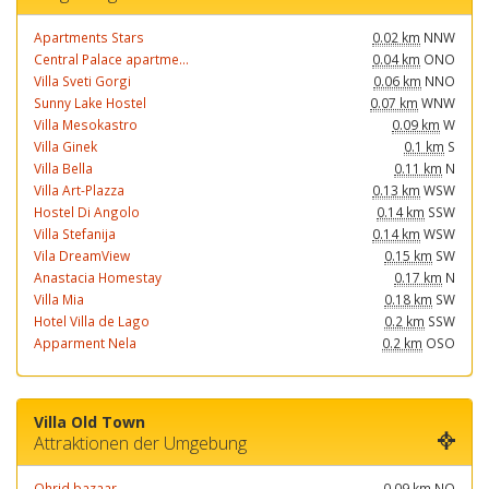
Apartments Stars
0.02 km
NNW
Central Palace apartme...
0.04 km
ONO
Villa Sveti Gorgi
0.06 km
NNO
Sunny Lake Hostel
0.07 km
WNW
Villa Mesokastro
0.09 km
W
Villa Ginek
0.1 km
S
Villa Bella
0.11 km
N
Villa Art-Plazza
0.13 km
WSW
Hostel Di Angolo
0.14 km
SSW
Villa Stefanija
0.14 km
WSW
Vila DreamView
0.15 km
SW
Anastacia Homestay
0.17 km
N
Villa Mia
0.18 km
SW
Hotel Villa de Lago
0.2 km
SSW
Apparment Nela
0.2 km
OSO
Villa Old Town
Attraktionen der Umgebung
Ohrid bazaar
0.09 km
NO