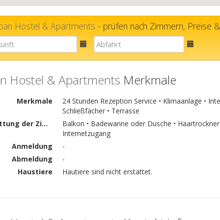
ban Hostel & Apartments
- prüfen nach Zimmern, Preise & 
E-
E-
mail
mail
n Hostel & Apartments
Merkmale
Merkmale
24 Stunden Rezeption Service • Klimaanlage • Inte
Schließfächer • Terrasse
Ausstattung der Zimmer
Balkon • Badewanne oder Dusche • Haartrockner 
Internetzugang
Anmeldung
-
Abmeldung
-
Haustiere
Hautiere sind nicht erstattet.