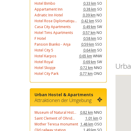
Hotel Bimbo
0.33 km
SO
Appartament Inn
0.38 km
SO
Adriatic Inn Hotel
0.39 km
NO
Hotel Rose Diplomatiqu...
0.42 km
SSO
Casa City Apartments
0.49 km
SW
Hotel Tims Apartments
0.57 km
NO
F Hotel
0.58 km
SO
Pansion Bianko - Anja
0.59 km
SSO
Hotel City 5
0.64 km
SO
Hotel Karpos
0.65 km
WNW
Hotel Royal
0.69 km
SW
Urba
Hotel Skopje
0.72 km
NNO
Hotel City Park
0.77 km
ONO
Urban Hostel & Apartments
Attraktionen der Umgebung
Museum of Natural Hist...
0.82 km
NNO
Saint Clement of Ohrid...
1.01 km
O
Mother Teresa monument
1.48 km
OSO
Old railway station
1.49 km
SO