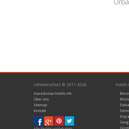
Urba
Urheberschutz © 2011-2026.
hotels
macedonian-hotels.mk
Bero
Über uns
Bitol
Sitemap
Deba
Kontakt
Demir
Dojra
Gevge
Gosti
Alle Rechte vorbehalten.