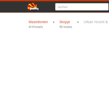
Mazedonien
»
Skopje
»
Urban Hostel &
419 hotels
95 hotels