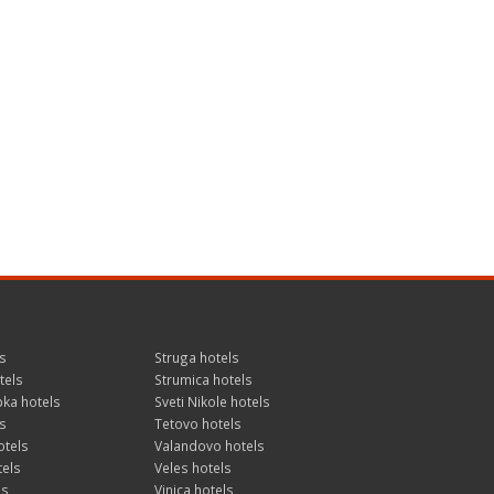
s
Struga hotels
tels
Strumica hotels
ka hotels
Sveti Nikole hotels
s
Tetovo hotels
otels
Valandovo hotels
tels
Veles hotels
ls
Vinica hotels