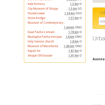
Kale fortress
1.5 km
O
City Museum of Skopje
1.5 km
SO
Ur
Feudal tower
1.54 km
OSO
Stone bridge
1.57 km
O
Museum of Contemporary...
1.64 km
ONO
Daut Pasha's Amam
1.78 km
O
Urba
Mustapha Pasha mosque
1.8 km
ONO
Holy Saviour church
1.8 km
O
Museum of Macedonia
1.86 km
ONO
Kapan An
1.87 km
O
Skopje Old bazaar
1.91 km
O