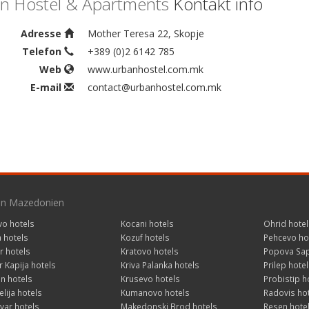
n Hostel & Apartments
Kontakt info
Adresse
Mother Teresa 22, Skopje
Telefon
+389 (0)2 6142 785
Web
www.urbanhostel.com.mk
E-mail
contact@urbanhostel.com.mk
 in Mazedonien
vo hotels
Kocani hotels
Ohrid hotel
a hotels
Kozuf hotels
Pehcevo ho
r hotels
Kratovo hotels
Popova Sap
 Kapija hotels
Kriva Palanka hotels
Prilep hotel
n hotels
Krusevo hotels
Probistip h
lija hotels
Kumanovo hotels
Radovis ho
var hotels
Makedonski Brod hotels
Resen hote