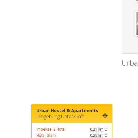
Urba
Urban Hostel & Apartments
Umgebung Unterkunft
Impeksel 2 Hotel
0.21 km
O
Hotel Glam
0.29 km
O