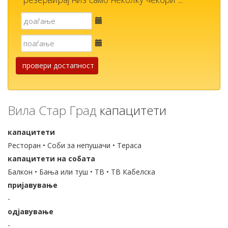
Е-
пошта
Е-
пошта
провери достапност
Вила Стар Град
капацитети
капацитети
Ресторан • Соби за непушачи • Тераса
капацитети на собата
Балкон • Бања или туш • ТВ • ТВ Кабелска
пријавување
-
одјавување
-