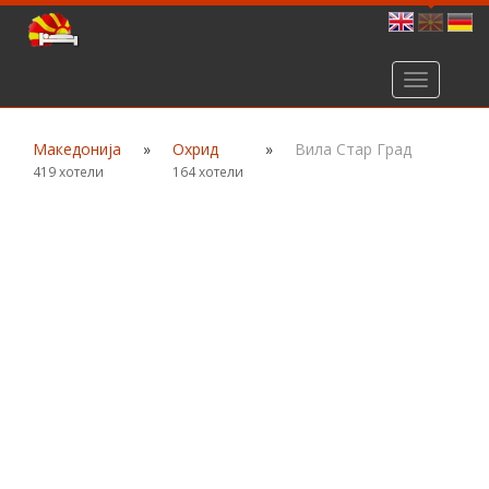
Toggle
navigation
Македонија
»
Охрид
»
Вила Стар Град
419 хотели
164 хотели