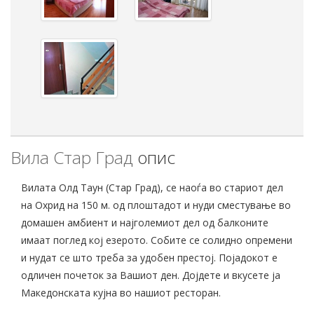
Вила Стар Град
опис
Вилата Олд Таун (Стар Град), се наоѓа во стариот дел
на Охрид на 150 м. од плоштадот и нуди сместување во
домашен амбиент и најголемиот дел од балконите
имаат поглед кој езерото. Собите се солидно опремени
и нудат се што треба за удобен престој. Појадокот е
одличен почеток за Вашиот ден. Дојдете и вкусете ја
Македонската кујна во нашиот ресторан.