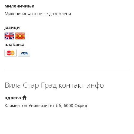
миленичиња
Миленичињата не се дозволени.
јазици
плаќања
Вила Стар Град
контакт инфо
адреса
Климентов Универзитет бб, 6000 Охрид