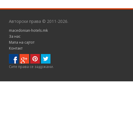
Авторски права © 2011-2026.
macedonian-hotels.mk
За нас
Мапа на сајтот
Контакт
Сите правa се задржани.