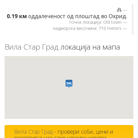
0.19 км
оддалеченост од плоштад во Охрид.
точна локација: Old town
надморска височина: 710 meters
Вила Стар Град
локација на мапа
Вила Стар Град
- провери соби, цени и
резервирај низ само неколку чекори ...