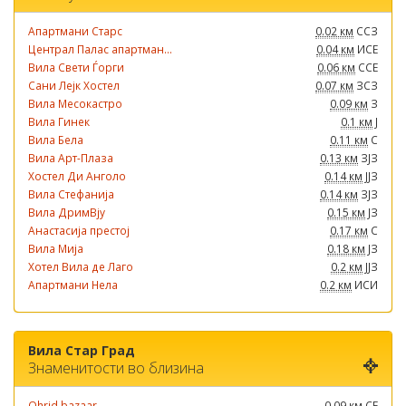
Апартмани Старс
0.02 км
ССЗ
Централ Палас апартман...
0.04 км
ИСЕ
Вила Свети Ѓорги
0.06 км
ССЕ
Сани Лејк Хостел
0.07 км
ЗСЗ
Вила Месокастро
0.09 км
З
Вила Гинек
0.1 км
Ј
Вила Бела
0.11 км
С
Вила Арт-Плаза
0.13 км
ЗЈЗ
Хостел Ди Анголо
0.14 км
ЈЈЗ
Вила Стефанија
0.14 км
ЗЈЗ
Вила ДримВју
0.15 км
ЈЗ
Анастасија престој
0.17 км
С
Вила Мија
0.18 км
ЈЗ
Хотел Вила де Лаго
0.2 км
ЈЈЗ
Апартмани Нела
0.2 км
ИСИ
Вила Стар Град
Знаменитости во близина
Ohrid bazaar
0.09 км
СЕ