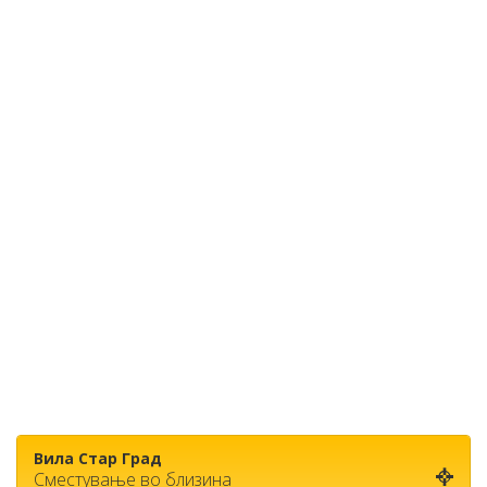
Вила Стар Град
Сместување во близина