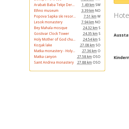
Arabati Baba Tekje Der...
1.49 km
SW
Ethno museum
3.39 km
NO
Hotel
Popova Sapka ski resor...
7.51 km
W
Lesok monastery
7.94 km
NO
Bey Mahala mosque
24.32 km
S
Gostivar Clock Tower
24.35 km
S
Holy Mother of God chu...
24.54 km
S
Kozjak lake
27.08 km
SO
Matka monastery - Holy...
27.36 km
O
Matka canyon
27.58 km
OSO
Saint Andrea monastery
27.88 km
OSO