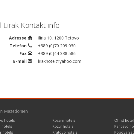
 Lirak
Kontakt info
Adresse
Iliria 10, 1200 Tetovo
Telefon
+389 (0)70 209 030
Fax
+389 (0)44 338 586
E-mail
lirakhotel@yahoo.com
 in Mazedonien
vo hotels
Kocani hotels
Ohrid hotel
a hotels
Kozuf hotels
Pehcevo ho
r hotels
Kratovo hotels
Popova Sap