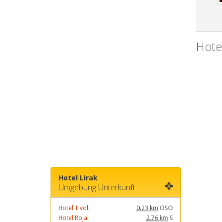
Hotel
Hotel Lirak
Umgebung Unterkunft
Hotel Tivoli
0.23 km
OSO
Hotel Rojal
2.76 km
S