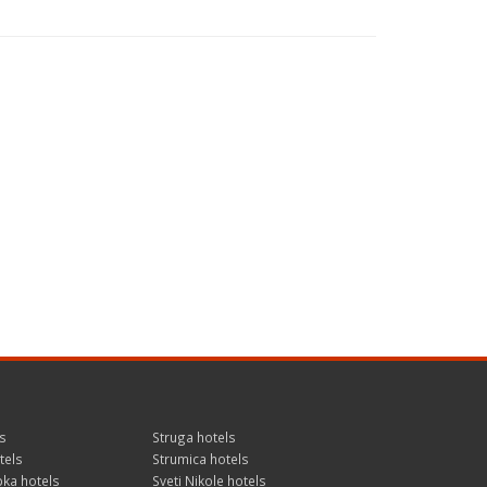
s
Struga hotels
tels
Strumica hotels
ka hotels
Sveti Nikole hotels