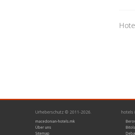
Hotel
Urheberschutz © 2011-2026.
hotels
macedonian-hotels.mk
Bero
Über uns
Bitol
Sitemap
Deba