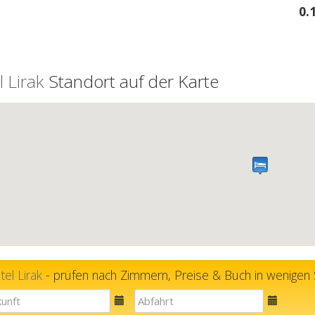
0.
 Lirak
Standort auf der Karte
el Lirak
- prüfen nach Zimmern, Preise & Buch in wenigen 
E-
E-
mail
mail