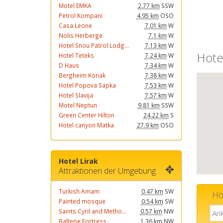
Motel EMKA
2.77 km
SSW
Petrol Kompani
4.95 km
OSO
Casa Leone
7.01 km
W
Nolis Herberge
7.1 km
W
Hotel Snou Patrol Lodg...
7.13 km
W
Hotel
Hotel Teteks
7.24 km
W
D Haus
7.34 km
W
Bergheim Konak
7.38 km
W
Hotel Popova Sapka
7.53 km
W
Hotel Slavija
7.57 km
W
Motel Neptun
9.81 km
SSW
Green Center Hilton
24.22 km
S
Hotel canyon Matka
27.9 km
OSO
Hotel Lirak
Attraktionen der Umgebung
Turkish Amam
0.47 km
SW
Hot
Painted mosque
0.54 km
SW
Saints Cyril and Metho...
0.57 km
NW
Baltepe Fortress
1.36 km
NW