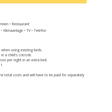
Freien • Restaurant
 Klimaanlage • TV • Telefon
e when using existing beds.
n a child's cot/crib.
son per night in an extra bed.
1.
e total costs and will have to be paid for separately