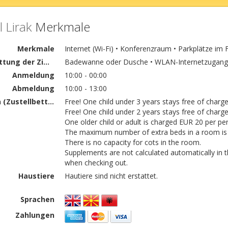
 Lirak
Merkmale
Merkmale
Internet (Wi-Fi) • Konferenzraum • Parkplätze im 
Ausstattung der Zimmer
Badewanne oder Dusche • WLAN-Internetzugang •
Anmeldung
10:00 - 00:00
Abmeldung
10:00 - 13:00
Kindern (Zustellbetten)
Free! One child under 3 years stays free of charg
Free! One child under 2 years stays free of charge i
One older child or adult is charged EUR 20 per per
The maximum number of extra beds in a room is 
There is no capacity for cots in the room.
Supplements are not calculated automatically in th
when checking out.
Haustiere
Hautiere sind nicht erstattet.
Sprachen
Zahlungen