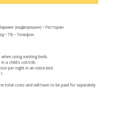
Паркинг (надворешен) • Ресторан
ед • ТВ • Телефон
e when using existing beds.
n a child's cot/crib.
son per night in an extra bed.
1.
e total costs and will have to be paid for separately