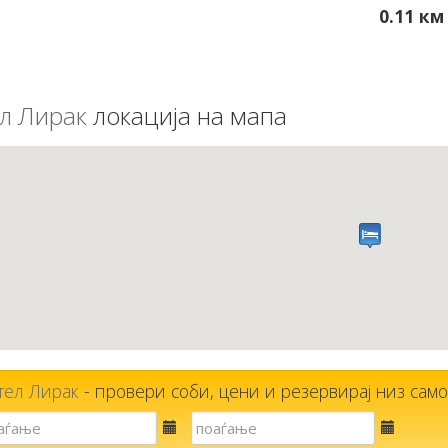
0.11 км
л Лирак
локација на мапа
тел Лирак
- провери соби, цени и резервирај низ само 
Е-
Е-
пошта
пошта