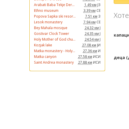
Arabati Baba Tekje Der...
1.49 км
ЈЗ
Ethno museum
3.39 км
СЕ
Хоте
Popova Sapka ski resor...
7.51 км
З
Lesok monastery
7.94 км
СЕ
Bey Mahala mosque
24.32 км
Ј
Gostivar Clock Tower
24.35 км
Ј
Holy Mother of God chu...
24.54 км
Ј
Kozjak lake
27.08 км
ЈИ
Matka monastery - Holy...
27.36 км
И
Matka canyon
27.58 км
ИСИ
Saint Andrea monastery
27.88 км
ИСИ