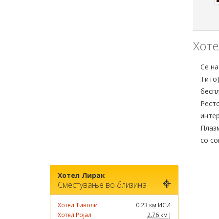
Хоте
Се на
Тито)
беспл
Рест
интер
Плазм
со со
Хотел Лирак
Сместување во близина
Хотел Тиволи
0.23 км
ИСИ
Хотел Ројал
2.76 км
Ј