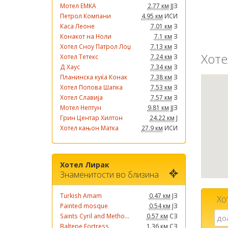
Мотел ЕМКА
2.77 км
ЈЈЗ
Петрол Компани
4.95 км
ИСИ
Каса Леоне
7.01 км
З
Конакот на Ноли
7.1 км
З
Хотел Сноу Патрол Лоџ
7.13 км
З
Хоте
Хотел Тетекс
7.24 км
З
Д Хаус
7.34 км
З
Планинска куќа Конак
7.38 км
З
Хотел Попова Шапка
7.53 км
З
Хотел Славија
7.57 км
З
Мотел Нептун
9.81 км
ЈЈЗ
Грин Центар Хилтон
24.22 км
Ј
Хотел кањон Матка
27.9 км
ИСИ
Хотел Лирак
Знаменитости во близина
Turkish Amam
0.47 км
ЈЗ
Хо
Painted mosque
0.54 км
ЈЗ
Saints Cyril and Metho...
0.57 км
СЗ
Baltepe Fortress
1.36 км
СЗ