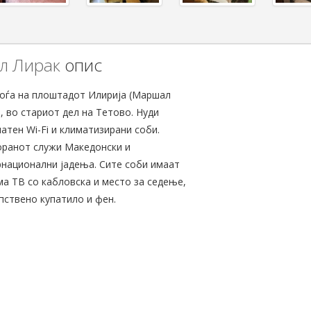
л Лирак
опис
оѓа на плоштадот Илирија (Маршал
, во стариот дел на Тетово. Нуди
атен Wi-Fi и климатизирани соби.
оранот служи Македонски и
национални јадења. Сите соби имаат
а ТВ со кабловска и место за седење,
пствено купатило и фен.