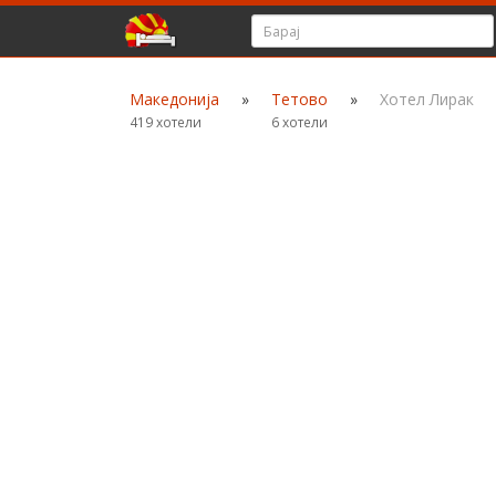
Македонија
»
Тетово
»
Хотел Лирак
419 хотели
6 хотели