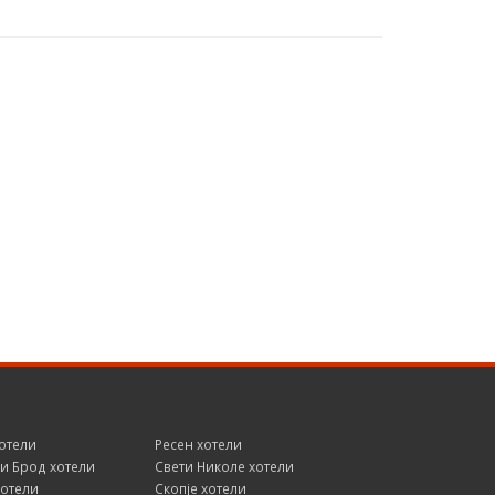
отели
Ресен хотели
и Брод хотели
Свети Николе хотели
хотели
Скопје хотели