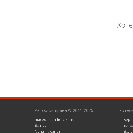
Хоте
Авторски права © 2011-2026.
хотел
macedonian-hotels.mk
Беро
За нас
Бито
Мапа на сајтот
Вала