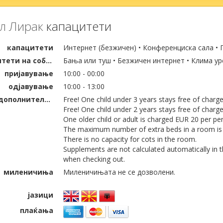
л Лирак
капацитети
капацитети
Интернет (безжичен) • Конференциска сала • 
капацитети на собата
Бања или туш • Безжичен интернет • Клима ур
пријавување
10:00 - 00:00
одјавување
10:00 - 13:00
деца (дополнителни кревети)
Free! One child under 3 years stays free of charg
Free! One child under 2 years stays free of charge i
One older child or adult is charged EUR 20 per per
The maximum number of extra beds in a room is 
There is no capacity for cots in the room.
Supplements are not calculated automatically in th
when checking out.
миленичиња
Миленичињата не се дозволени.
јазици
плаќања