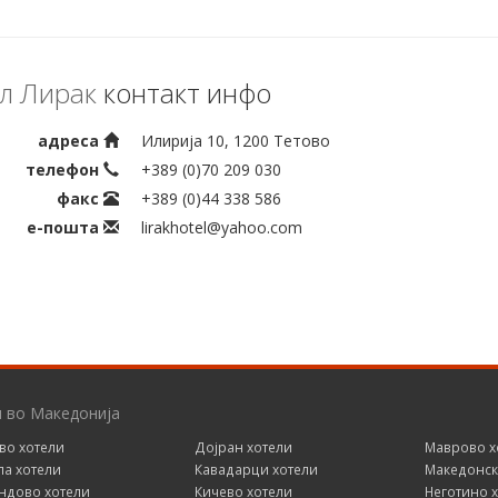
л Лирак
контакт инфо
адреса
Илирија 10, 1200 Тетово
телефон
+389 (0)70 209 030
факс
+389 (0)44 338 586
е-пошта
lirakhotel@yahoo.com
и во Македонија
во хотели
Дојран хотели
Маврово х
ла хотели
Кавадарци хотели
Македонск
ндово хотели
Кичево хотели
Неготино 