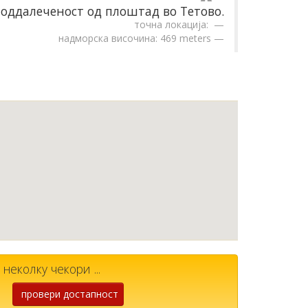
оддалеченост од плоштад во Тетово.
точна локација:
надморска височина: 469 meters
неколку чекори ...
провери достапност