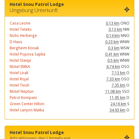
Hotel Snou Patrol Lodge
Umgebung Unterkunft
Casa Leone
0.13 km
ONO
Hotel Teteks
0.13 km
NW
Nolis Herberge
0.14 km
NNO
D Haus
0.23 km
WNW
Bergheim Konak
0.3 km
WSW
Hotel Popova Sapka
0.41 km
WNW
Hotel Slavija
0.5 km
WNW
Motel EMKA
6.74 km
OSO
Hotel Lirak
7.13 km
O
Hotel Rojal
7.33 km
OSO
Hotel Tivoli
7.35 km
O
Motel Neptun
11.08 km
SSO
Petrol Kompani
11.95 km
O
Green Center Hilton
24.16 km
S
Hotel canyon Matka
34.93 km
O
Hotel Snou Patrol Lodge
Attraktionen der Umgebung