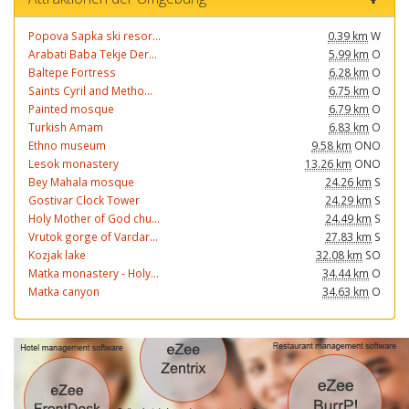
Popova Sapka ski resor...
0.39 km
W
Arabati Baba Tekje Der...
5.99 km
O
Baltepe Fortress
6.28 km
O
Saints Cyril and Metho...
6.75 km
O
Painted mosque
6.79 km
O
Turkish Amam
6.83 km
O
Ethno museum
9.58 km
ONO
Lesok monastery
13.26 km
ONO
Bey Mahala mosque
24.26 km
S
Gostivar Clock Tower
24.29 km
S
Holy Mother of God chu...
24.49 km
S
Vrutok gorge of Vardar...
27.83 km
S
Kozjak lake
32.08 km
SO
Matka monastery - Holy...
34.44 km
O
Matka canyon
34.63 km
O