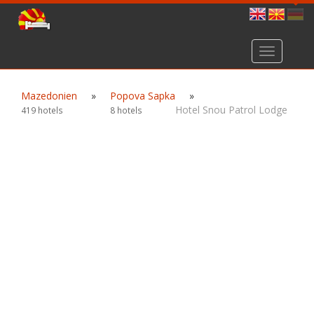
Toggle
navigation
Mazedonien
»
Popova Sapka
»
Hotel Snou Patrol Lodge
419 hotels
8 hotels