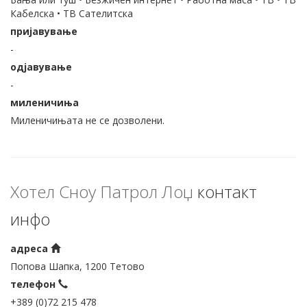
Кабелска • ТВ Сателитска
пријавување
-
одјавување
-
миленичиња
Миленичињата не се дозволени.
Хотел Сноу Патрол Лоџ
контакт
инфо
адреса
Попова Шапка, 1200 Тетово
телефон
+389 (0)72 215 478