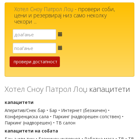
Хотел Сноу Патрол Лоџ
- провери соби,
цени и резервирај низ само неколку
чекори ...
Е-
пошта
Е-
пошта
провери достапност
Хотел Сноу Патрол Лоџ
капацитети
капацитети
Аперитив/Снек бар • Бар • Интернет (безжичен) •
Конференциска сала • Паркинг (надворешен сопствен) •
Паркинг (надворешен) • ТВ салон
капацитети на собата
Бања или туш • Безжичен интернет • Работна маса • ТВ • ТВ