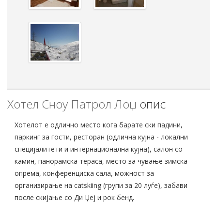
Хотел Сноу Патрол Лоџ
опис
Хотелот е одлично место кога барате ски падини,
паркинг за гости, ресторан (одлична кујна - локални
специјалитети и интернационална кујна), салон со
камин, панорамска тераса, место за чување зимска
опрема, конференциска сала, можност за
организирање на catskiing (групи за 20 луѓе), забави
после скијање со Ди Џеј и рок бенд.