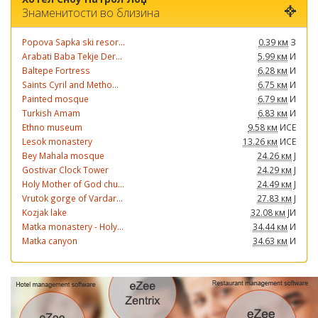
Знаменитости во близина
Popova Sapka ski resor...
0.39 км
З
Arabati Baba Tekje Der...
5.99 км
И
Baltepe Fortress
6.28 км
И
Saints Cyril and Metho...
6.75 км
И
Painted mosque
6.79 км
И
Turkish Amam
6.83 км
И
Ethno museum
9.58 км
ИСЕ
Lesok monastery
13.26 км
ИСЕ
Bey Mahala mosque
24.26 км
Ј
Gostivar Clock Tower
24.29 км
Ј
Holy Mother of God chu...
24.49 км
Ј
Vrutok gorge of Vardar...
27.83 км
Ј
Kozjak lake
32.08 км
ЈИ
Matka monastery - Holy...
34.44 км
И
Matka canyon
34.63 км
И