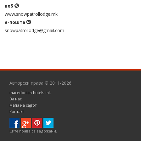
веб
www.snowpatrollodge.mk
е-пошта
snowpatrollodge@gmail.com
Авторски права © 2011-2026.
macedonian-hotels.mk
За нас
Мапа на сајтот
Контакт
Сите правa се задржани.