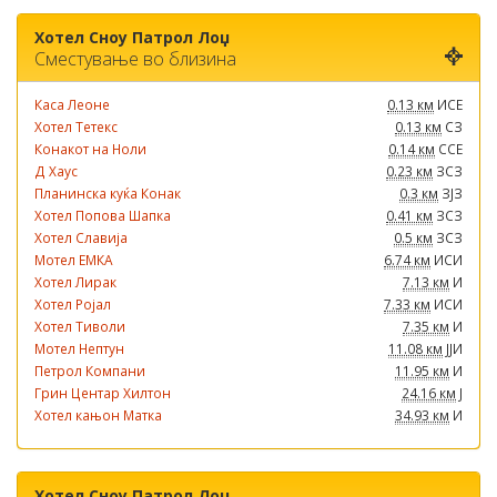
Хотел Сноу Патрол Лоџ
Сместување во близина
Каса Леоне
0.13 км
ИСЕ
Хотел Тетекс
0.13 км
СЗ
Конакот на Ноли
0.14 км
ССЕ
Д Хаус
0.23 км
ЗСЗ
Планинска куќа Конак
0.3 км
ЗЈЗ
Хотел Попова Шапка
0.41 км
ЗСЗ
Хотел Славија
0.5 км
ЗСЗ
Мотел ЕМКА
6.74 км
ИСИ
Хотел Лирак
7.13 км
И
Хотел Ројал
7.33 км
ИСИ
Хотел Тиволи
7.35 км
И
Мотел Нептун
11.08 км
ЈЈИ
Петрол Компани
11.95 км
И
Грин Центар Хилтон
24.16 км
Ј
Хотел кањон Матка
34.93 км
И
Хотел Сноу Патрол Лоџ