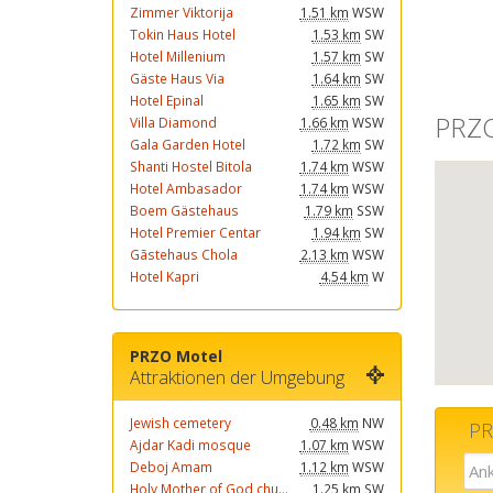
Zimmer Viktorija
1.51 km
WSW
Tokin Haus Hotel
1.53 km
SW
Hotel Millenium
1.57 km
SW
Gäste Haus Via
1.64 km
SW
Hotel Epinal
1.65 km
SW
PRZO
Villa Diamond
1.66 km
WSW
Gala Garden Hotel
1.72 km
SW
Shanti Hostel Bitola
1.74 km
WSW
Hotel Ambasador
1.74 km
WSW
Boem Gästehaus
1.79 km
SSW
Hotel Premier Centar
1.94 km
SW
Gãstehaus Chola
2.13 km
WSW
Hotel Kapri
4.54 km
W
PRZO Motel
Attraktionen der Umgebung
Jewish cemetery
0.48 km
NW
PR
Ajdar Kadi mosque
1.07 km
WSW
Deboj Amam
1.12 km
WSW
Holy Mother of God chu...
1.25 km
SW