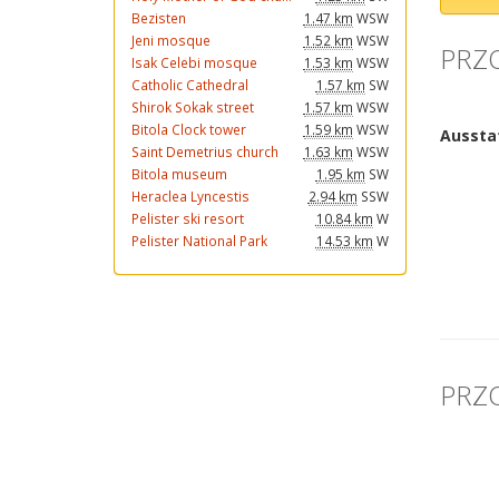
Bezisten
1.47 km
WSW
Jeni mosque
1.52 km
WSW
PRZO
Isak Celebi mosque
1.53 km
WSW
Catholic Cathedral
1.57 km
SW
Shirok Sokak street
1.57 km
WSW
Bitola Clock tower
1.59 km
WSW
Saint Demetrius church
1.63 km
WSW
Bitola museum
1.95 km
SW
Heraclea Lyncestis
2.94 km
SSW
Pelister ski resort
10.84 km
W
Pelister National Park
14.53 km
W
PRZO