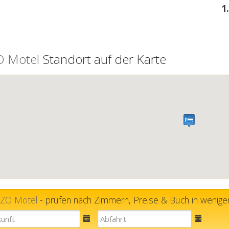
1
 Motel
Standort auf der Karte
ZO Motel
- prüfen nach Zimmern, Preise & Buch in wenigen
E-
E-
mail
mail