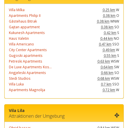
Villa Milka
0.25 km
W
Apartments Philip II
0.38 km
O
Gãstehaus Bitrak
0.38 km
WNW
Gajtan appartment
0.38 km
SO
Kukunesh Apartments
0.42 km
S
Haus Valetin
0.44 km
NO
Villa Americano
0.47 km
SSO
City Center Apartments
0.49 km
W
Gugoski apartments
0.55 km
S
Petreski Apartments
0.63 km
WSW
De Luxe Apartments Kos...
0.64 km
SW
Angjeleski Apartments
0.66 km
SO
Stedi Studios
0.68 km
WSW
Villa Luka
0.7 km
SSO
Apartments Magnolija
0.72 km
W
Vila Lila
Attraktionen der Umgebung
Ohrid bazaar
0.84 km
WSW