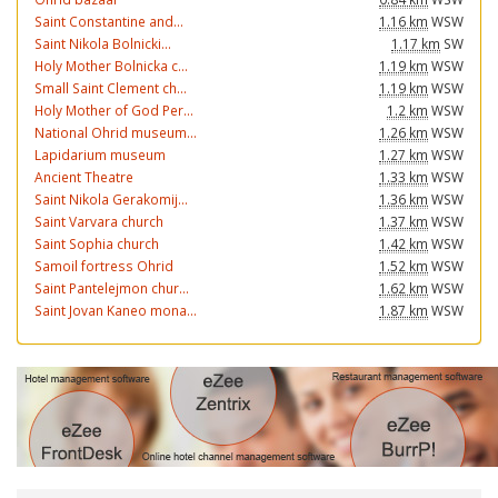
Saint Constantine and...
1.16 km
WSW
Saint Nikola Bolnicki...
1.17 km
SW
Holy Mother Bolnicka c...
1.19 km
WSW
Small Saint Clement ch...
1.19 km
WSW
Holy Mother of God Per...
1.2 km
WSW
National Ohrid museum...
1.26 km
WSW
Lapidarium museum
1.27 km
WSW
Ancient Theatre
1.33 km
WSW
Saint Nikola Gerakomij...
1.36 km
WSW
Saint Varvara church
1.37 km
WSW
Saint Sophia church
1.42 km
WSW
Samoil fortress Ohrid
1.52 km
WSW
Saint Pantelejmon chur...
1.62 km
WSW
Saint Jovan Kaneo mona...
1.87 km
WSW