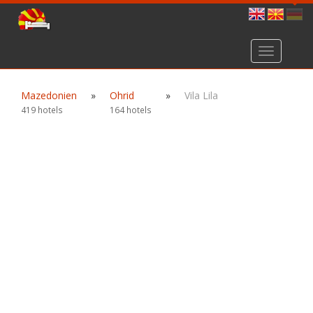
Toggle
navigation
Mazedonien
»
Ohrid
»
Vila Lila
419 hotels
164 hotels