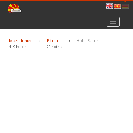
Toggle
navigation
Mazedonien
»
Bitola
»
Hotel Sator
419 hotels
23 hotels