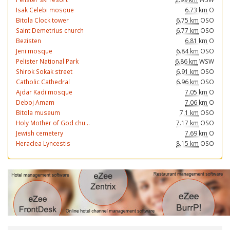
Isak Celebi mosque
6.73 km
O
Bitola Clock tower
6.75 km
OSO
Saint Demetrius church
6.77 km
OSO
Bezisten
6.81 km
O
Jeni mosque
6.84 km
OSO
Pelister National Park
6.86 km
WSW
Shirok Sokak street
6.91 km
OSO
Catholic Cathedral
6.96 km
OSO
Ajdar Kadi mosque
7.05 km
O
Deboj Amam
7.06 km
O
Bitola museum
7.1 km
OSO
Holy Mother of God chu...
7.17 km
OSO
Jewish cemetery
7.69 km
O
Heraclea Lyncestis
8.15 km
OSO