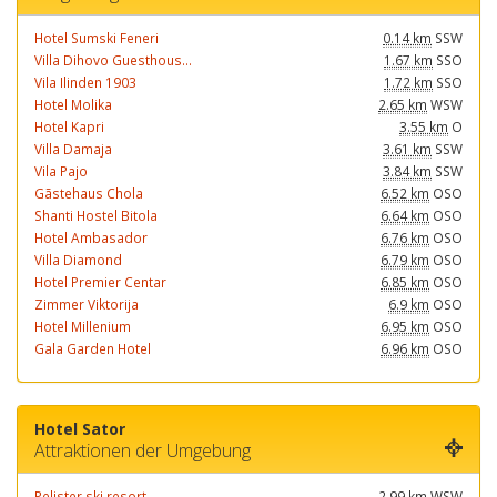
Hotel Sumski Feneri
0.14 km
SSW
Villa Dihovo Guesthous...
1.67 km
SSO
Vila Ilinden 1903
1.72 km
SSO
Hotel Molika
2.65 km
WSW
Hotel Kapri
3.55 km
O
Villa Damaja
3.61 km
SSW
Vila Pajo
3.84 km
SSW
Gãstehaus Chola
6.52 km
OSO
Shanti Hostel Bitola
6.64 km
OSO
Hotel Ambasador
6.76 km
OSO
Villa Diamond
6.79 km
OSO
Hotel Premier Centar
6.85 km
OSO
Zimmer Viktorija
6.9 km
OSO
Hotel Millenium
6.95 km
OSO
Gala Garden Hotel
6.96 km
OSO
Hotel Sator
Attraktionen der Umgebung
Pelister ski resort
2.99 km
WSW