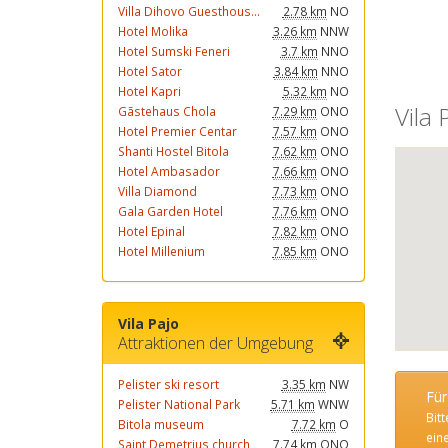
Villa Dihovo Guesthous...
2.78 km
NO
Hotel Molika
3.26 km
NNW
Hotel Sumski Feneri
3.7 km
NNO
Hotel Sator
3.84 km
NNO
Hotel Kapri
5.32 km
NO
Vila 
Gãstehaus Chola
7.29 km
ONO
Hotel Premier Centar
7.57 km
ONO
Shanti Hostel Bitola
7.62 km
ONO
Hotel Ambasador
7.66 km
ONO
Villa Diamond
7.73 km
ONO
Gala Garden Hotel
7.76 km
ONO
Hotel Epinal
7.82 km
ONO
Hotel Millenium
7.85 km
ONO
Vila Pajo
Attraktionen der Umgebung
Pelister ski resort
3.35 km
NW
Für
Pelister National Park
5.71 km
WNW
Bit
Bitola museum
7.72 km
O
ein
Saint Demetrius church
7.74 km
ONO