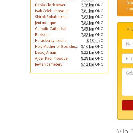
Bit
Bitola Clock tower
7.76 km
ONO
son
Isak Celebi mosque
7.81 km
ONO
Shirok Sokak street
7.83 km
ONO
Jeni mosque
7.84 km
ONO
Vil
Catholic Cathedral
7.85 km
ONO
Bezisten
7.88 km
ONO
Heraclea Lyncestis
8.13 km
O
Holy Mother of God chu...
8.16 km
ONO
Deboj Amam
8.22 km
ONO
E-
Ajdar Kadi mosque
8.28 km
ONO
mail
Jewish cemetery
9.12 km
ONO
Geben
Sie
Ihre
Nachri
...
Vila 