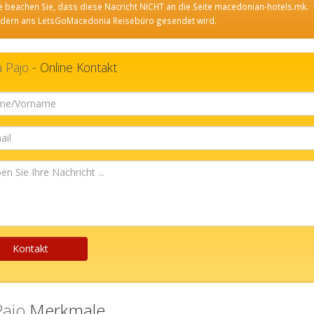
te beachen Sie, dass diese Nacricht NICHT an die Seite macedonian-hotels.mk.
dern ans LetsGoMacedonia Reisebüro gesendet wird.
a Pajo
- Online Kontakt
cht
Kontakt
Pajo
Merkmale