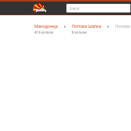
Македонија
»
Попова Шапка
»
Попова
419 хотели
8 хотели