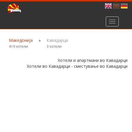
Toggle
navigation
Македонија
»
Кавадарци
419 хотели
3 хотели
Хотели и апартмани во Кавадарци
Хотели во Кавадарци - сместување во Кавадарци