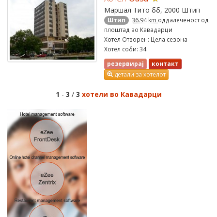
Маршал Тито бб, 2000 Штип
Штип
36.94 km
оддалеченост од
плоштад во Кавадарци
Хотел Отворен: Цела сезона
Хотел соби: 34
резервирај
контакт
детали за хотелот
1
-
3
/
3
хотели во Кавадарци