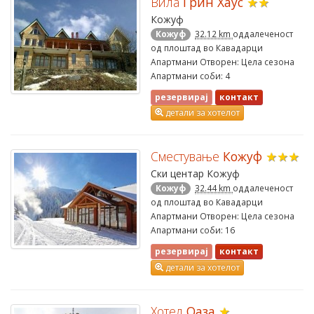
Вила
Грин Хаус
★★
Кожуф
Кожуф
32.12 km
оддалеченост
од плоштад во Кавадарци
Апартмани Отворен: Цела сезона
Апартмани соби: 4
резервирај
контакт
детали за хотелот
Сместување
Кожуф
★★★
Ски центар Кожуф
Кожуф
32.44 km
оддалеченост
од плоштад во Кавадарци
Апартмани Отворен: Цела сезона
Апартмани соби: 16
резервирај
контакт
детали за хотелот
Хотел
Оаза
★