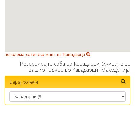
поголема хотелска мапа на Кавадарци
Резервирајте соба во Кавадарци. Уживајте во
Вашиот одмор во Кавадарци, Македонија.
Барај хотели