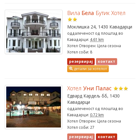
Вила
Бела
Бутик Хотел
★★
Моклишка 24, 1430 Кавадарци
оддалеченост од плоштад во
Кавадарци:
4.61 km
Хотел Отворен: Цела сезона
Хотел соби: 8
резервирај
контакт
детали за хотелот
Хотел
Уни Палас
★★★
Едвард Кардељ бб, 1430
Кавадарци
оддалеченост од плоштад во
Кавадарци:
0.72 km
Хотел Отворен: Цела сезона
Хотел соби: 27
резервирај
контакт