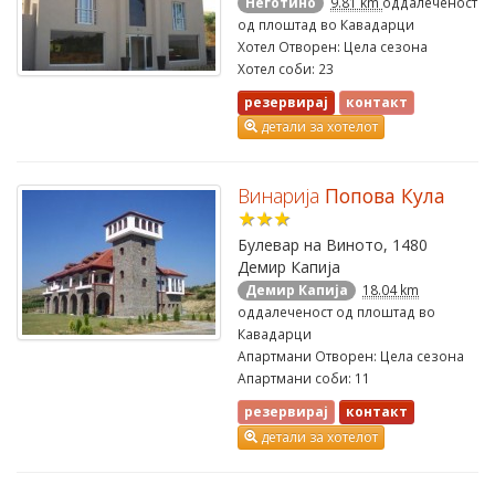
Неготино
9.81 km
оддалеченост
од плоштад во Кавадарци
Хотел Отворен: Цела сезона
Хотел соби: 23
резервирај
контакт
детали за хотелот
Винарија
Попова Кула
★★★
Булевар на Виното, 1480
Демир Капија
Демир Капија
18.04 km
оддалеченост од плоштад во
Кавадарци
Апартмани Отворен: Цела сезона
Апартмани соби: 11
резервирај
контакт
детали за хотелот