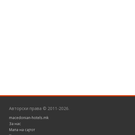
Авторски права © 2011-2026.
macedonian-hotels.mk
За нас
Мапа на сајтот