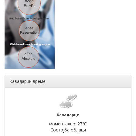
Кавадарци време
Кавадарци
моментално: 27°C
Состојба облаци