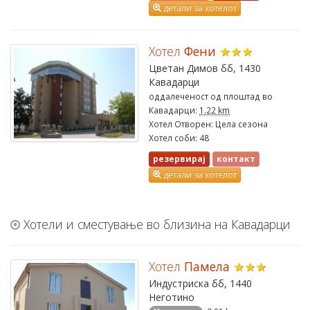
детали за хотелот
Хотел
Фени
★★★
Цветан Димов бб, 1430
Кавадарци
оддалеченост од плоштад во
Кавадарци:
1.22 km
Хотел Отворен: Цела сезона
Хотел соби: 48
резервирај
контакт
детали за хотелот
Хотели и сместување во близина на Кавадарци
Хотел
Памела
★★★
Индустриска бб, 1440
Неготино