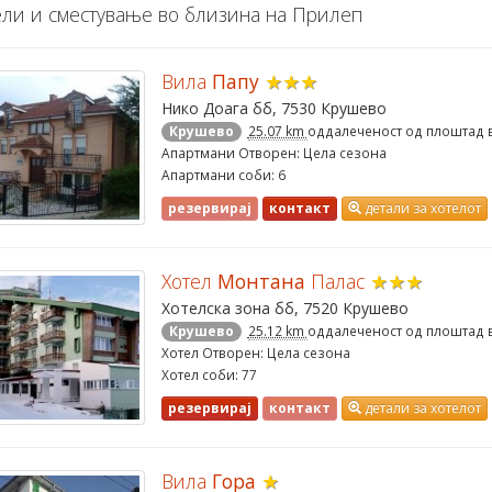
ли и сместување во близина на Прилеп
Вила
Папу
★★★
Нико Доага бб, 7530 Крушево
Крушево
25.07 km
оддалеченост од плоштад 
Апартмани Отворен: Цела сезона
Апартмани соби: 6
резервирај
контакт
детали за хотелот
Хотел
Монтана
Палас
★★★
Хотелска зона бб, 7520 Крушево
Крушево
25.12 km
оддалеченост од плоштад 
Хотел Отворен: Цела сезона
Хотел соби: 77
резервирај
контакт
детали за хотелот
Вила
Гора
★