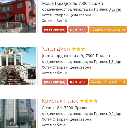
Моша Пијаде 24а, 7500 Прилеп
оддалеченост од плоштад во Прилеп:
0.62 km
Хотел Отворен: Цела сезона
Хотел соби: 10
резервирај
контакт
детали за хотелот
Хотел
Дион
★★★
Јошка Јорданоски б.б, 7500 Прилеп
оддалеченост од плоштад во Прилеп:
1.34 km
Хотел Отворен: Цела сезона
Хотел соби: 10
резервирај
контакт
детали за хотелот
Кристал
Палас
★★★★
Ленин 184, 7500 Прилеп
оддалеченост од плоштад во Прилеп:
0.94 km
Хотел Отворен: Цела сезона
Хотел соби: 27