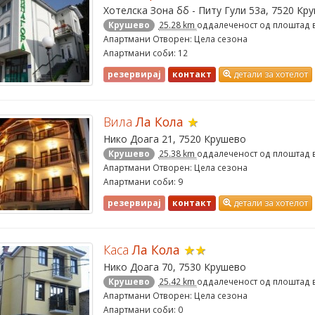
Хотелска Зона бб - Питу Гули 53а, 7520 Кр
Крушево
25.28 km
оддалеченост од плоштад 
Апартмани Отворен: Цела сезона
Апартмани соби: 12
резервирај
контакт
детали за хотелот
Вила
Ла Кола
★
Нико Доага 21, 7520 Крушево
Крушево
25.38 km
оддалеченост од плоштад 
Апартмани Отворен: Цела сезона
Апартмани соби: 9
резервирај
контакт
детали за хотелот
Каса
Ла Кола
★★
Нико Доага 70, 7530 Крушево
Крушево
25.42 km
оддалеченост од плоштад 
Апартмани Отворен: Цела сезона
Апартмани соби: 0