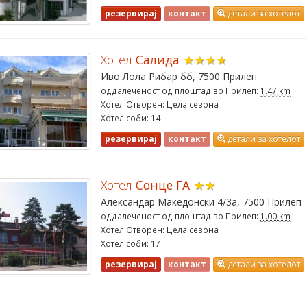
резервирај
контакт
детали за хотелот
Хотел
Салида
★★★★
Иво Лола Рибар бб, 7500 Прилеп
оддалеченост од плоштад во Прилеп:
1.47 km
Хотел Отворен: Цела сезона
Хотел соби: 14
резервирај
контакт
детали за хотелот
Хотел
Сонце ГА
★★
Александар Македонски 4/3а, 7500 Прилеп
оддалеченост од плоштад во Прилеп:
1.00 km
Хотел Отворен: Цела сезона
Хотел соби: 17
резервирај
контакт
детали за хотелот