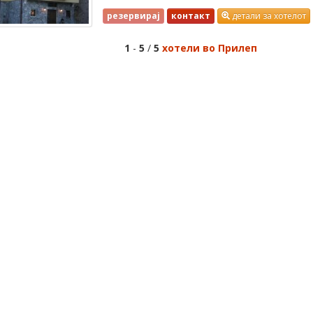
резервирај
контакт
детали за хотелот
1
-
5
/
5
хотели во Прилеп