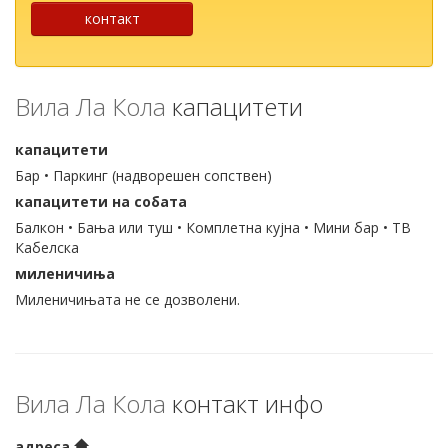
контакт
Вила Ла Кола
капацитети
капацитети
Бар • Паркинг (надворешен сопствен)
капацитети на собата
Балкон • Бања или туш • Комплетна кујна • Мини бар • ТВ
Кабелска
миленичиња
Миленичињата не се дозволени.
Вила Ла Кола
контакт инфо
адреса