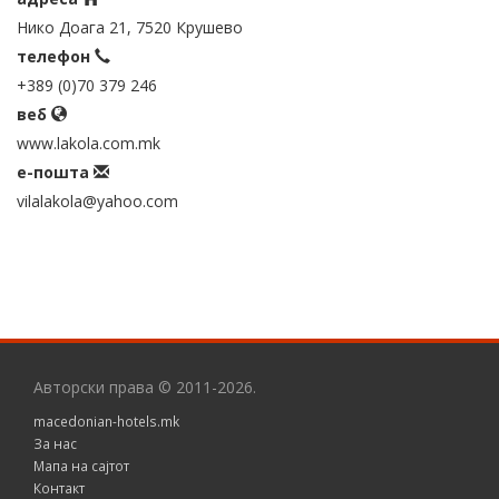
Нико Доага 21, 7520 Крушево
телефон
+389 (0)70 379 246
веб
www.lakola.com.mk
е-пошта
vilalakola@yahoo.com
Авторски права © 2011-2026.
macedonian-hotels.mk
За нас
Мапа на сајтот
Контакт