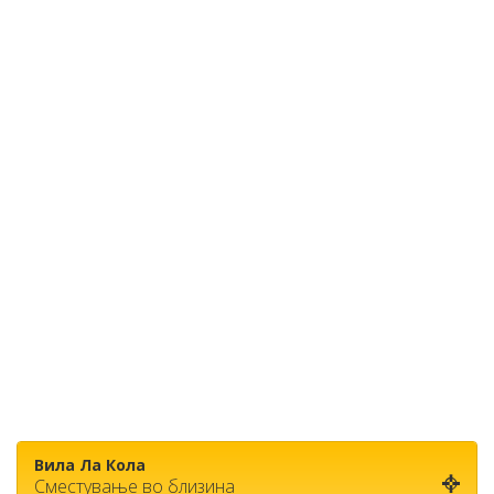
Вила Ла Кола
Сместување во близина