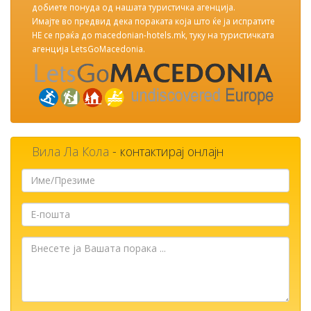
добиете понуда од нашата туристичка агенција.
Имајте во предвид дека пораката која што ќе ја испратите
НЕ се праќа до macedonian-hotels.mk, туку на туристичката
агенција LetsGoMacedonia.
Вила Ла Кола
- контактирај онлајн
Име/
Презиме
Е-
пошта
Внесете
ја
Вашата
порака
...