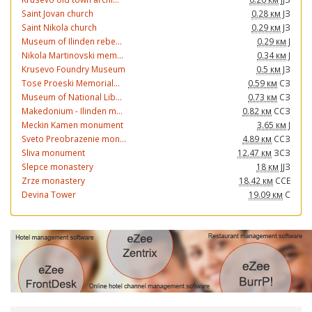
Saint Jovan church
0.28 км
ЈЗ
Saint Nikola church
0.29 км
ЈЗ
Museum of Ilinden rebe...
0.29 км
Ј
Nikola Martinovski mem...
0.34 км
Ј
Krusevo Foundry Museum
0.5 км
ЈЗ
Tose Proeski Memorial...
0.59 км
СЗ
Museum of National Lib...
0.73 км
СЗ
Makedonium - Ilinden m...
0.82 км
ССЗ
Meckin Kamen monument
3.65 км
Ј
Sveto Preobrazenie mon...
4.89 км
ССЗ
Sliva monument
12.47 км
ЗСЗ
Slepce monastery
18 км
ЈЈЗ
Zrze monastery
18.42 км
ССЕ
Devina Tower
19.09 км
С