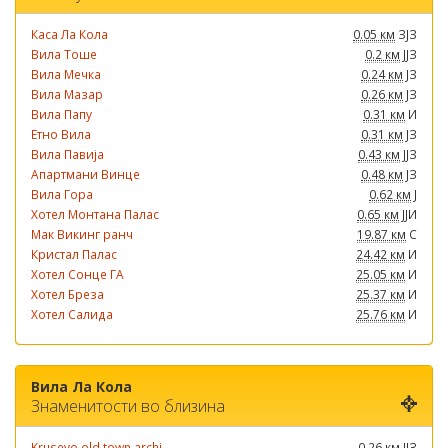
Каса Ла Кола
0.05 км
ЗЈЗ
Вила Тоше
0.2 км
ЈЈЗ
Вила Мечка
0.24 км
ЈЗ
Вила Мазар
0.26 км
ЈЗ
Вила Папу
0.31 км
И
Етно Вила
0.31 км
ЈЗ
Вила Павија
0.43 км
ЈЈЗ
Апартмани Винце
0.48 км
ЈЗ
Вила Гора
0.62 км
Ј
Хотел Монтана Палас
0.65 км
ЈЈИ
Мак Викинг ранч
19.87 км
С
Кристал Палас
24.42 км
И
Хотел Сонце ГА
25.05 км
И
Хотел Бреза
25.37 км
И
Хотел Салида
25.76 км
И
Вила Ла Кола
Знаменитости во близина
Krusevo old town archi...
0.26 км
ЈЈЗ