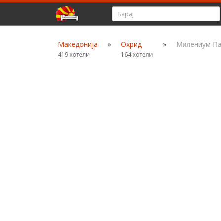
Македонија
»
Охрид
»
Милениум Па
419 хотели
164 хотели