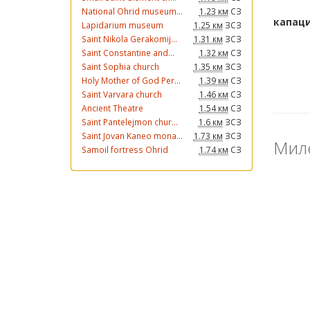
National Ohrid museum...
1.23 км
СЗ
Lapidarium museum
1.25 км
ЗСЗ
Saint Nikola Gerakomij...
1.31 км
ЗСЗ
Saint Constantine and...
1.32 км
СЗ
Saint Sophia church
1.35 км
ЗСЗ
Holy Mother of God Per...
1.39 км
СЗ
Saint Varvara church
1.46 км
СЗ
Ancient Theatre
1.54 км
СЗ
Saint Pantelejmon chur...
1.6 км
ЗСЗ
Saint Jovan Kaneo mona...
1.73 км
ЗСЗ
Мил
Samoil fortress Ohrid
1.74 км
СЗ