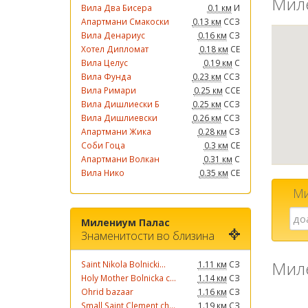
Мил
Вила Два Бисера
0.1 км
И
Апартмани Смакоски
0.13 км
ССЗ
Вила Денариус
0.16 км
СЗ
Хотел Дипломат
0.18 км
СЕ
Вила Целус
0.19 км
С
Вила Фунда
0.23 км
ССЗ
Вила Римари
0.25 км
ССЕ
Вила Дишлиески Б
0.25 км
ССЗ
Вила Дишлиевски
0.26 км
ССЗ
Апартмани Жика
0.28 км
СЗ
Соби Гоца
0.3 км
СЕ
Апартмани Волкан
0.31 км
С
Вила Нико
0.35 км
СЕ
Ми
Милениум Палас
Знаменитости во близина
Мил
Saint Nikola Bolnicki...
1.11 км
СЗ
Holy Mother Bolnicka c...
1.14 км
СЗ
Ohrid bazaar
1.16 км
СЗ
Small Saint Clement ch...
1.19 км
СЗ