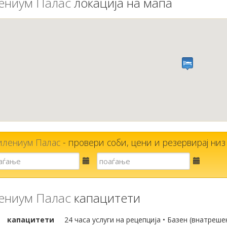
ениум Палас
локација на мапа
лениум Палас
- провери соби, цени и резервирај низ с
Е-
Е-
пошта
пошта
ениум Палас
капацитети
капацитети
24 часа услуги на рецепција • Базен (внатреше