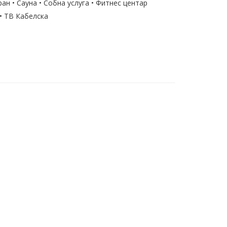
ан • Сауна • Собна услуга • Фитнес центар
• ТВ Кабелска