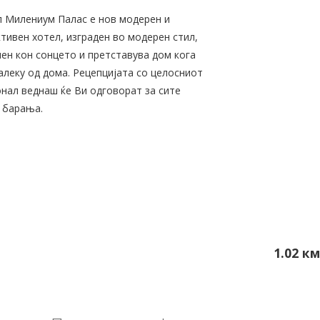
 Милениум Палас е нов модерен и
тивен хотел, изграден во модерен стил,
ен кон сонцето и претставува дом кога
алеку од дома. Рецепцијата со целосниот
нал веднаш ќе Ви одговорат за сите
 барања.
1.02 км