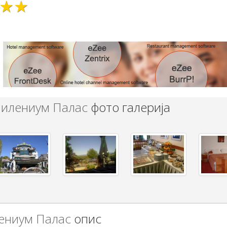
★★
илениум Палас
фото галерија
ениум Палас
опис