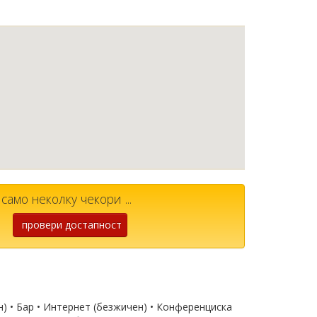
амо неколку чекори ...
провери достапност
н) • Бар • Интернет (безжичен) • Конференциска