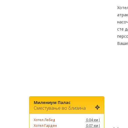
Хотел
атрак
насоч
сте д
персо
Ваши
Милениум Палас
Сместување во близина
Хотел Лебед
0.04 км
Ј
Хотел Гарден
0.07 км
Ј