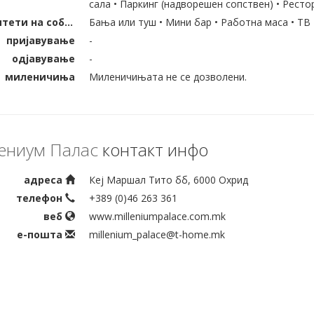
сала • Паркинг (надворешен сопствен) • Рестор
капацитети на собата
Бања или туш • Мини бар • Работна маса • ТВ 
пријавување
-
одјавување
-
миленичиња
Миленичињата не се дозволени.
ениум Палас
контакт инфо
адреса
Кеј Маршал Тито бб, 6000 Охрид
телефон
+389 (0)46 263 361
веб
www.milleniumpalace.com.mk
е-пошта
millenium_palace@t-home.mk