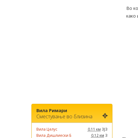
Во ко
како 
Вила Римари
Сместување во близина
Вила Целус
0.11 км
ЗЈЗ
Вила Дишлиески Б
0.12 км
З