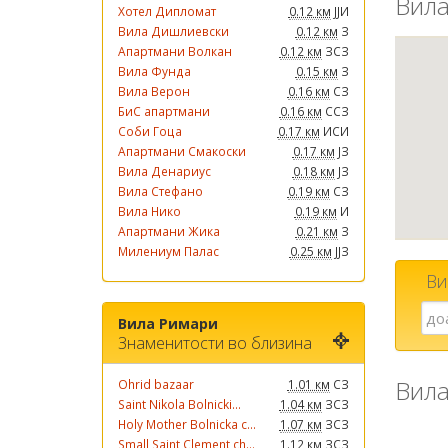
Вила
Хотел Дипломат
0.12 км
ЈЈИ
Вила Дишлиевски
0.12 км
З
Апартмани Волкан
0.12 км
ЗСЗ
Вила Фунда
0.15 км
З
Вила Верон
0.16 км
СЗ
БиС апартмани
0.16 км
ССЗ
Соби Гоца
0.17 км
ИСИ
Апартмани Смакоски
0.17 км
ЈЗ
Вила Денариус
0.18 км
ЈЗ
Вила Стефано
0.19 км
СЗ
Вила Нико
0.19 км
И
Апартмани Жика
0.21 км
З
Милениум Палас
0.25 км
ЈЈЗ
Ви
Вила Римари
Знаменитости во близина
Вила
Ohrid bazaar
1.01 км
СЗ
Saint Nikola Bolnicki...
1.04 км
ЗСЗ
Holy Mother Bolnicka c...
1.07 км
ЗСЗ
Small Saint Clement ch...
1.12 км
ЗСЗ