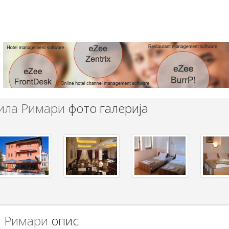
ила Римари
фото галерија
 Римари
опис