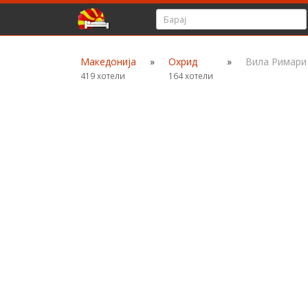
Македонија
»
Охрид
»
Вила Римари
419 хотели
164 хотели