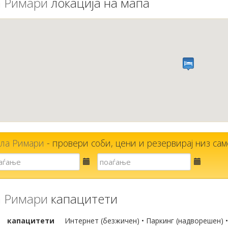
 Римари
локација на мапа
ла Римари
- провери соби, цени и резервирај низ само
Е-
Е-
пошта
пошта
 Римари
капацитети
капацитети
Интернет (безжичен) • Паркинг (надворешен) 