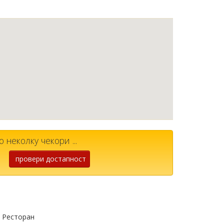
 неколку чекори ...
провери достапност
• Ресторан