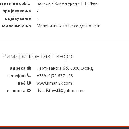
капацитети на собата
Балкон • Клима уред • ТВ • Фен
пријавување
-
одјавување
-
миленичиња
Миленичињата не се дозволени.
 Римари
контакт инфо
адреса
Партизанска бб, 6000 Охрид
телефон
+389 (0)75 637 163
веб
www.rimari.8k.com
е-пошта
risteristovski@yahoo.com