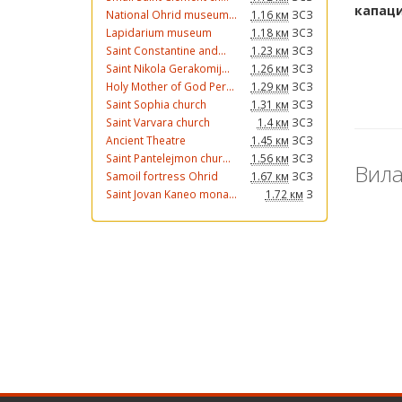
National Ohrid museum...
1.16 км
ЗСЗ
Lapidarium museum
1.18 км
ЗСЗ
Saint Constantine and...
1.23 км
ЗСЗ
Saint Nikola Gerakomij...
1.26 км
ЗСЗ
Holy Mother of God Per...
1.29 км
ЗСЗ
Saint Sophia church
1.31 км
ЗСЗ
Saint Varvara church
1.4 км
ЗСЗ
Ancient Theatre
1.45 км
ЗСЗ
Saint Pantelejmon chur...
1.56 км
ЗСЗ
Вила
Samoil fortress Ohrid
1.67 км
ЗСЗ
Saint Jovan Kaneo mona...
1.72 км
З