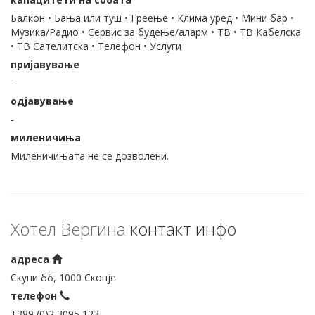
Балкон • Бања или туш • Греење • Клима уред • Мини бар •
Музика/Радио • Сервис за будење/аларм • ТВ • ТВ Кабелска
• ТВ Сателитска • Телефон • Услуги
пријавување
-
одјавување
-
миленичиња
Миленичињата не се дозволени.
Хотел Вергина
контакт инфо
адреса
Скупи бб, 1000 Скопје
телефон
+389 (0)2 3095 123