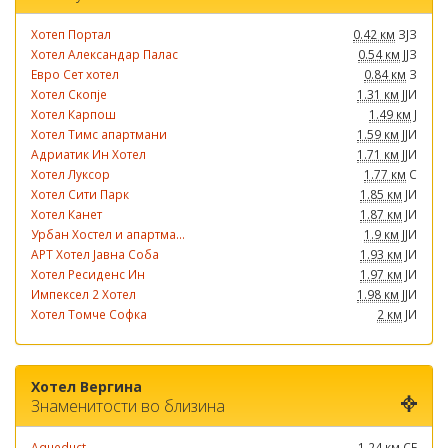
Хотеп Портал
0.42 км
ЗЈЗ
Хотел Александар Палас
0.54 км
ЈЈЗ
Евро Сет хотел
0.84 км
З
Хотел Скопје
1.31 км
ЈЈИ
Хотел Карпош
1.49 км
Ј
Хотел Тимс апартмани
1.59 км
ЈЈИ
Адриатик Ин Хотел
1.71 км
ЈЈИ
Хотел Луксор
1.77 км
С
Хотел Сити Парк
1.85 км
ЈИ
Хотел Канет
1.87 км
ЈИ
Урбан Хостел и апартма...
1.9 км
ЈЈИ
АРТ Хотел Јавна Соба
1.93 км
ЈИ
Хотел Ресиденс Ин
1.97 км
ЈИ
Импексел 2 Хотел
1.98 км
ЈЈИ
Хотел Томче Софка
2 км
ЈИ
Хотел Вергина
Знаменитости во близина
Aqueduct
1.24 км
СЕ