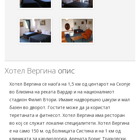
Хотел Вергина
опис
Хотел Вергина се наоѓа на 1,5 км од центарот на Скопје
во близина на реката Вардар и на националниот
стадион Филип Втори. Имаме надворешно џакузи и мал
базен во дворот. Гостите може да ја користат
теретаната и фитнесот. Хотел Вергина има ресторан
во кој се служат локални специјалитети. Хотел Вергина
е на само 150 м. од болницата Систина и на 1 км од
клиниката за кардиологија. Арената Борис Трајковски,