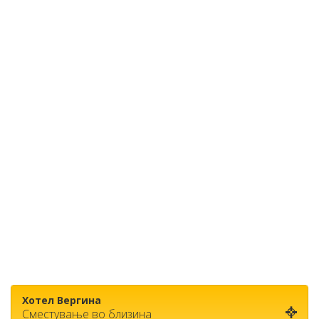
Хотел Вергина
Сместување во близина