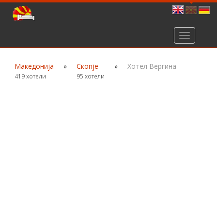
Toggle
navigation
Македонија
»
Скопје
»
Хотел Вергина
419 хотели
95 хотели