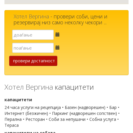
Хотел Вергина
- провери соби, цени и
резервирај низ само неколку чекори ...
Е-
пошта
Е-
пошта
провери достапност
Хотел Вергина
капацитети
капацитети
24 часа услуги на рецепција • Базен (надворешен) • Бар •
Интернет (безжичен) • Паркинг (надворешен сопствен) •
Перална • Ресторан • Соби за непушачи • Собна услуга •
Тераса
капацитети на собата