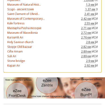
Museum of Natural Hist...
1.3 км
ЈИ
Scupi - ancient town
1.37 км
З
Saint Clement of Ohrid...
2.41 км
ЈИ
Museum of Contemporary...
2.42 км
ИСИ
Kale fortress
2.55 км
ЈИ
Mustapha Pasha mosque
2.71 км
ИСИ
Museum of Macedonia
2.72 км
ИСИ
Kursumli An
2.76 км
ИСИ
Holy Saviour church
2.8 км
ЈИ
Skopje Old bazaar
2.82 км
ИСИ
Cifte Amam
2.89 км
ИСИ
Suli An
2.89 км
ИСИ
Stone bridge
2.9 км
ЈИ
Kapan An
2.92 км
ЈИ