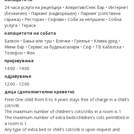
24 часа услуги на рецепција • Аперитив/Снек бар • Интернет
(безжичен) • Паркинг (надворешен) • Паркинг (сопствена
гаража) • Ресторан • Сефови • Соби за непушачи • Собна
услуга • Тераса
капацитети на собата
Балкон • Бања или туш • Влечки • Греење • Клима уред •
Мини бар • Сервис за будење/аларм • Сеф • ТВ Кабелска •
Телефон • Фен
пријавување
14:00 - 14:00
одјавување
12:00 - 12:00
деца (дополнителни кревети)
Free! One child from 0 to 4 years stays free of charge in a child's
cot/crib.
The maximum number of children's cots/cribs in a room is 1.
The maximum number of extra beds/children's cots permitted in
a room is 1.
Any type of extra bed or child's cot/crib is upon request and