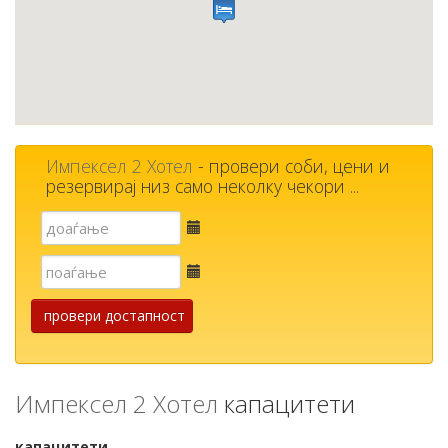
Импексел 2 Хотел
- провери соби, цени и
резервирај низ само неколку чекори ...
Е-
пошта
Е-
пошта
провери достапност
Импексел 2 Хотел
капацитети
капацитети