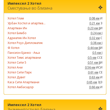
Импексел 2 Хотел
Сместување во близина
Хотел Глам
0.08 км
И
Урбан Хостел и апартма...
0.21 км
З
Апартман Ин
0.23 км
ЈЈИ
Хотел Бимбо
0.24 км
Ј
Адриатик Ин Хотел
0.32 км
С
Хотел Роуз Дипломатик
0.38 км
Ј
Ф Хотел
0.44 км
ЈЈИ
Пансион Бјанко - Ања
0.5 км
Ј
Хотел Тимс апартмани
0.5 км
ССЕ
Хотел Сити 5
0.51 км
ЈЈИ
Хотел Ани
0.56 км
ИСИ
Хотел Сити Парк
0.61 км
СЕ
Хотел Дувет
0.63 км
И
Каса Сити Апартмани
0.65 км
ЗЈЗ
Хотел Амбасадор
0.66 км
И
Импексел 2 Хотел
Знаменитости во близина