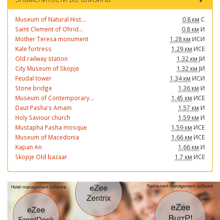
Museum of Natural Hist...
0.8 км
С
Saint Clement of Ohrid...
0.8 км
И
Mother Teresa monument
1.28 км
ИСИ
Kale fortress
1.29 км
ИСЕ
Old railway station
1.32 км
ЈИ
City Museum of Skopje
1.32 км
ЈИ
Feudal tower
1.34 км
ИСИ
Stone bridge
1.36 км
И
Museum of Contemporary...
1.45 км
ИСЕ
Daut Pasha's Amam
1.57 км
И
Holy Saviour church
1.59 км
И
Mustapha Pasha mosque
1.59 км
ИСЕ
Museum of Macedonia
1.66 км
ИСЕ
Kapan An
1.66 км
И
Skopje Old bazaar
1.7 км
ИСЕ