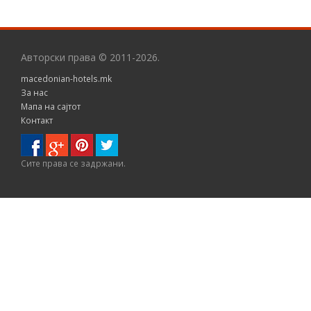
Авторски права © 2011-2026.
macedonian-hotels.mk
За нас
Мапа на сајтот
Контакт
Сите правa се задржани.