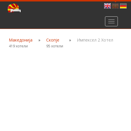
Toggle
navigation
Македонија
»
Скопје
»
Импексел 2 Хотел
419 хотели
95 хотели