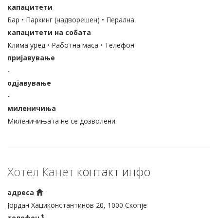
капацитети
Бар • Паркинг (надворешен) • Перална
капацитети на собата
Клима уред • Работна маса • Телефон
пријавување
-
одјавување
-
миленичиња
Миленичињата не се дозволени.
Хотел Канет
контакт инфо
адреса
Јордан Хаџиконстантинов 20, 1000 Скопје
телефон