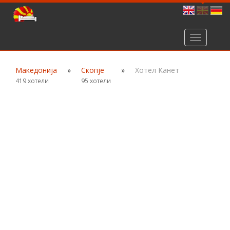
Toggle
navigation
Македонија
»
Скопје
»
Хотел Канет
419 хотели
95 хотели