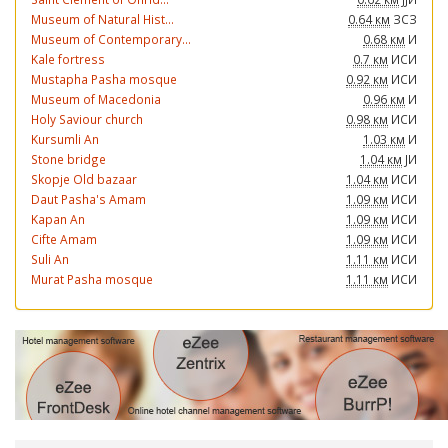
Museum of Natural Hist...
0.64 км
ЗСЗ
Museum of Contemporary...
0.68 км
И
Kale fortress
0.7 км
ИСИ
Mustapha Pasha mosque
0.92 км
ИСИ
Museum of Macedonia
0.96 км
И
Holy Saviour church
0.98 км
ИСИ
Kursumli An
1.03 км
И
Stone bridge
1.04 км
ЈИ
Skopje Old bazaar
1.04 км
ИСИ
Daut Pasha's Amam
1.09 км
ИСИ
Kapan An
1.09 км
ИСИ
Cifte Amam
1.09 км
ИСИ
Suli An
1.11 км
ИСИ
Murat Pasha mosque
1.11 км
ИСИ