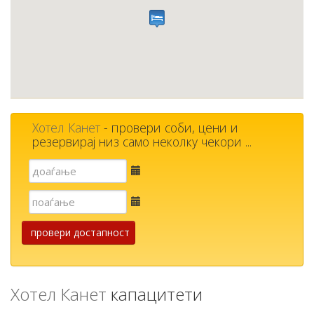
Хотел Канет
- провери соби, цени и
резервирај низ само неколку чекори ...
Е-
пошта
Е-
пошта
провери достапност
Хотел Канет
капацитети