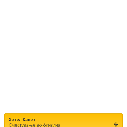
Хотел Канет
Сместување во близина