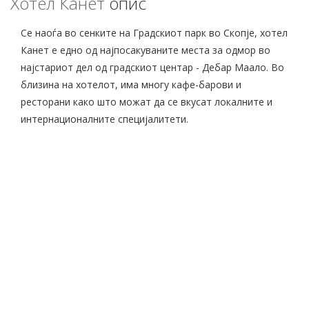
Хотел Канет
опис
Се наоѓа во сенките на Градскиот парк во Скопје, хотел
Канет е едно од најпосакуваните места за одмор во
најстариот дел од градскиот центар - Дебар Маало. Во
близина на хотелот, има многу кафе-барови и
ресторани како што можат да се вкусат локалните и
интернационалните специјалитети.