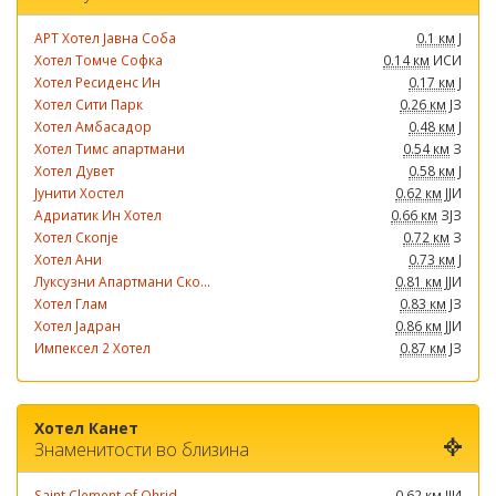
АРТ Хотел Јавна Соба
0.1 км
Ј
Хотел Томче Софка
0.14 км
ИСИ
Хотел Ресиденс Ин
0.17 км
Ј
Хотел Сити Парк
0.26 км
ЈЗ
Хотел Амбасадор
0.48 км
Ј
Хотел Тимс апартмани
0.54 км
З
Хотел Дувет
0.58 км
Ј
Јунити Хостел
0.62 км
ЈЈИ
Адриатик Ин Хотел
0.66 км
ЗЈЗ
Хотел Скопје
0.72 км
З
Хотел Ани
0.73 км
Ј
Луксузни Апартмани Ско...
0.81 км
ЈЈИ
Хотел Глам
0.83 км
ЈЗ
Хотел Јадран
0.86 км
ЈЈИ
Импексел 2 Хотел
0.87 км
ЈЗ
Хотел Канет
Знаменитости во близина
Saint Clement of Ohrid...
0.62 км
ЈЈИ