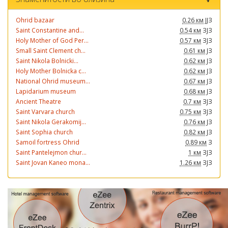
Ohrid bazaar
0.26 км
ЈЈЗ
Saint Constantine and...
0.54 км
ЗЈЗ
Holy Mother of God Per...
0.57 км
ЗЈЗ
Small Saint Clement ch...
0.61 км
ЈЗ
Saint Nikola Bolnicki...
0.62 км
ЈЗ
Holy Mother Bolnicka c...
0.62 км
ЈЗ
National Ohrid museum...
0.67 км
ЈЗ
Lapidarium museum
0.68 км
ЈЗ
Ancient Theatre
0.7 км
ЗЈЗ
Saint Varvara church
0.75 км
ЗЈЗ
Saint Nikola Gerakomij...
0.76 км
ЈЗ
Saint Sophia church
0.82 км
ЈЗ
Samoil fortress Ohrid
0.89 км
З
Saint Pantelejmon chur...
1 км
ЗЈЗ
Saint Jovan Kaneo mona...
1.26 км
ЗЈЗ