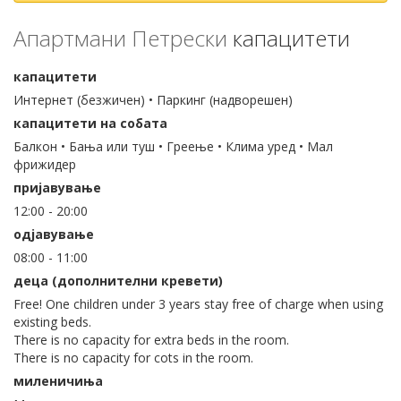
Апартмани Петрески
капацитети
капацитети
Интернет (безжичен) • Паркинг (надворешен)
капацитети на собата
Балкон • Бања или туш • Греење • Клима уред • Мал
фрижидер
пријавување
12:00 - 20:00
одјавување
08:00 - 11:00
деца (дополнителни кревети)
Free! One children under 3 years stay free of charge when using
existing beds.
There is no capacity for extra beds in the room.
There is no capacity for cots in the room.
миленичиња