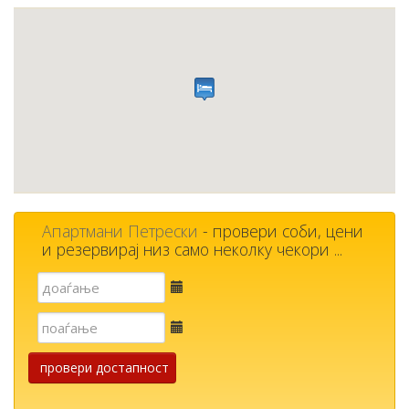
Апартмани Петрески
- провери соби, цени
и резервирај низ само неколку чекори ...
Е-
пошта
Е-
пошта
провери достапност