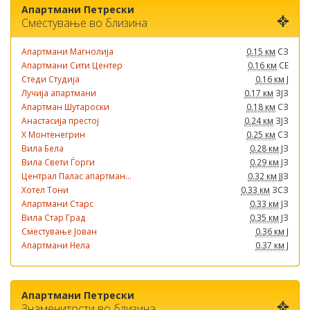
Апартмани Петрески
Сместување во близина
Апартмани Магнолија
0.15 км
СЗ
Апартмани Сити Центер
0.16 км
СЕ
Стеди Студија
0.16 км
Ј
Лучија апартмани
0.17 км
ЗЈЗ
Апартман Шутароски
0.18 км
СЗ
Анастасија престој
0.24 км
ЗЈЗ
Х Монтенегрин
0.25 км
СЗ
Вила Бела
0.28 км
ЈЗ
Вила Свети Ѓорги
0.29 км
ЈЗ
Централ Палас апартман...
0.32 км
ЈЈЗ
Хотел Тони
0.33 км
ЗСЗ
Апартмани Старс
0.33 км
ЈЗ
Вила Стар Град
0.35 км
ЈЗ
Сместување Јован
0.36 км
Ј
Апартмани Нела
0.37 км
Ј
Апартмани Петрески
Знаменитости во близина