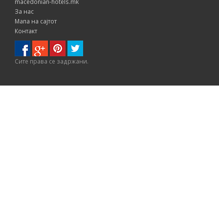
macedonian-hotels.mk
За нас
Мапа на сајтот
Контакт
Сите правa се задржани.