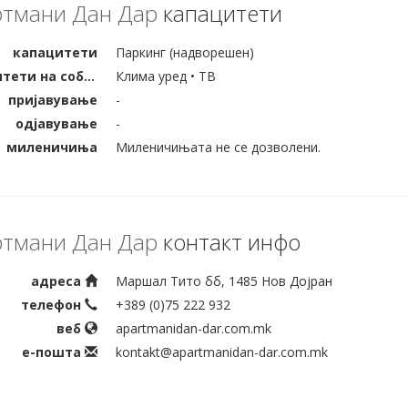
тмани Дан Дар
капацитети
капацитети
Паркинг (надворешен)
капацитети на собата
Клима уред • ТВ
пријавување
-
одјавување
-
миленичиња
Миленичињата не се дозволени.
тмани Дан Дар
контакт инфо
адреса
Маршал Тито бб, 1485 Нов Дојран
телефон
+389 (0)75 222 932
веб
apartmanidan-dar.com.mk
е-пошта
kontakt@apartmanidan-dar.com.mk