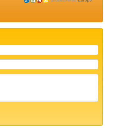
Име/
Презиме