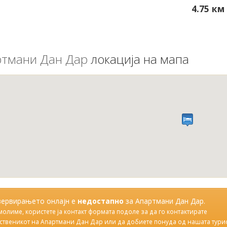
4.75 км
тмани Дан Дар
локација на мапа
зервирањето онлајн е
недостапно
за Апартмани Дан Дар.
молиме, користете ја контакт формата подоле за да го контактирате
ственикот на Апартмани Дан Дар или да добиете понуда од нашата тури