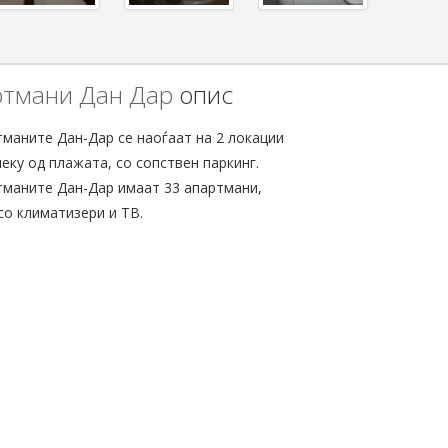
тмани Дан Дар
опис
маните Дан-Дар се наоѓаат на 2 локации
еку од плажата, со сопствен паркинг.
маните Дан-Дар имаат 33 апартмани,
со климатизери и ТВ.