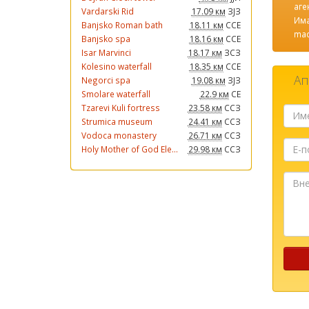
аге
Vardarski Rid
17.09 км
ЗЈЗ
Има
Banjsko Roman bath
18.11 км
ССЕ
mac
Banjsko spa
18.16 км
ССЕ
Isar Marvinci
18.17 км
ЗСЗ
Kolesino waterfall
18.35 км
ССЕ
Ап
Negorci spa
19.08 км
ЗЈЗ
Smolare waterfall
22.9 км
СЕ
Tzarevi Kuli fortress
23.58 км
ССЗ
Strumica museum
24.41 км
ССЗ
Vodoca monastery
26.71 км
ССЗ
Е-
Holy Mother of God Ele...
29.98 км
ССЗ
пошта
Внесет
ја
Вашат
порак
...