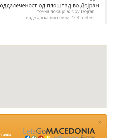
оддалеченост од плоштад во Дојран.
точна локација: Nov Dojran
надморска височина: 164 meters
×
стичка