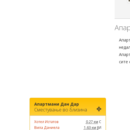
Апар
Апарт
недал
Апарт
сите 
Апартмани Дан Дар
Сместување во близина
Хотел Истатов
0.27 км
С
Вила Даниела
1.63 км
ЈЈИ