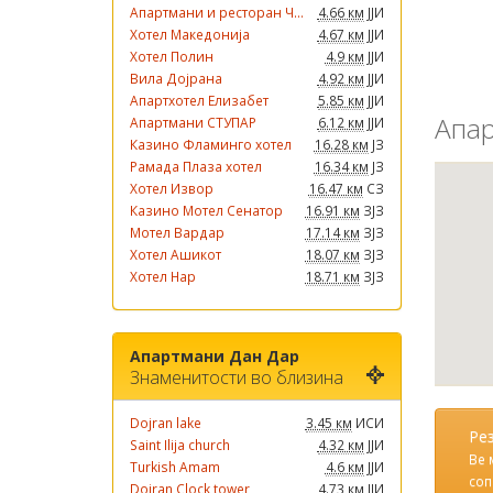
Апартмани и ресторан Ч...
4.66 км
ЈЈИ
Хотел Македонија
4.67 км
ЈЈИ
Хотел Полин
4.9 км
ЈЈИ
Вила Дојрана
4.92 км
ЈЈИ
Апартхотел Елизабет
5.85 км
ЈЈИ
Апар
Апартмани СТУПАР
6.12 км
ЈЈИ
Казино Фламинго хотел
16.28 км
ЈЗ
Рамада Плаза хотел
16.34 км
ЈЗ
Хотел Извор
16.47 км
СЗ
Казино Мотел Сенатор
16.91 км
ЗЈЗ
Мотел Вардар
17.14 км
ЗЈЗ
Хотел Ашикот
18.07 км
ЗЈЗ
Хотел Нар
18.71 км
ЗЈЗ
Апартмани Дан Дар
Знаменитости во близина
Dojran lake
3.45 км
ИСИ
Ре
Saint Ilija church
4.32 км
ЈЈИ
Ве 
Turkish Amam
4.6 км
ЈЈИ
соп
Dojran Clock tower
4.73 км
ЈЈИ