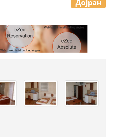
Дојран