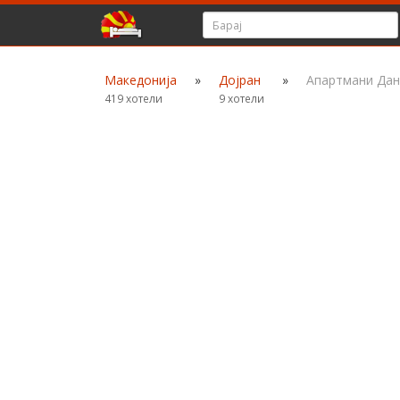
Македонија
»
Дојран
»
Апартмани Дан
419 хотели
9 хотели