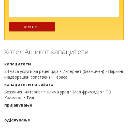
Вашата
порака
...
контакт
Хотел Ашикот
капацитети
капацитети
24 часа услуги на рецепција • Интернет (безжичен) • Паркинг
(надворешен сопствен) • Тераса
капацитети на собата
Безжичен интернет • Клима уред • Мал фрижидер • ТВ
Кабелска • Туш
пријавување
-
одјавување
-