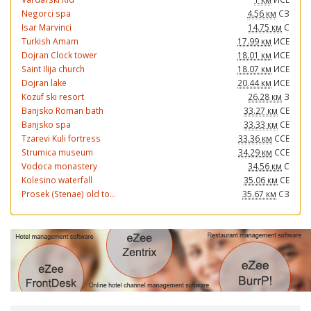
Negorci spa
4.56 км
СЗ
Isar Marvinci
14.75 км
С
Turkish Amam
17.99 км
ИСЕ
Dojran Clock tower
18.01 км
ИСЕ
Saint Ilija church
18.07 км
ИСЕ
Dojran lake
20.44 км
ИСЕ
Kozuf ski resort
26.28 км
З
Banjsko Roman bath
33.27 км
СЕ
Banjsko spa
33.33 км
СЕ
Tzarevi Kuli fortress
33.36 км
ССЕ
Strumica museum
34.29 км
ССЕ
Vodoca monastery
34.56 км
С
Kolesino waterfall
35.06 км
СЕ
Prosek (Stenae) old to...
35.67 км
СЗ