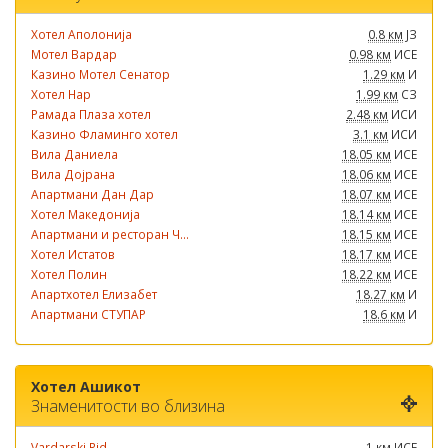
Хотел Аполонија
0.8 км
ЈЗ
Мотел Вардар
0.98 км
ИСЕ
Казино Мотел Сенатор
1.29 км
И
Хотел Нар
1.99 км
СЗ
Рамада Плаза хотел
2.48 км
ИСИ
Казино Фламинго хотел
3.1 км
ИСИ
Вила Даниела
18.05 км
ИСЕ
Вила Дојрана
18.06 км
ИСЕ
Апартмани Дан Дар
18.07 км
ИСЕ
Хотел Македонија
18.14 км
ИСЕ
Апартмани и ресторан Ч...
18.15 км
ИСЕ
Хотел Истатов
18.17 км
ИСЕ
Хотел Полин
18.22 км
ИСЕ
Апартхотел Елизабет
18.27 км
И
Апартмани СТУПАР
18.6 км
И
Хотел Ашикот
Знаменитости во близина
Vardarski Rid
1 км
ИСЕ