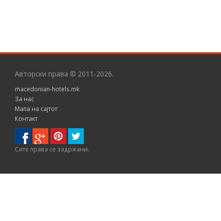
Авторски права © 2011-2026.
macedonian-hotels.mk
За нас
Мапа на сајтот
Контакт
Сите правa се задржани.