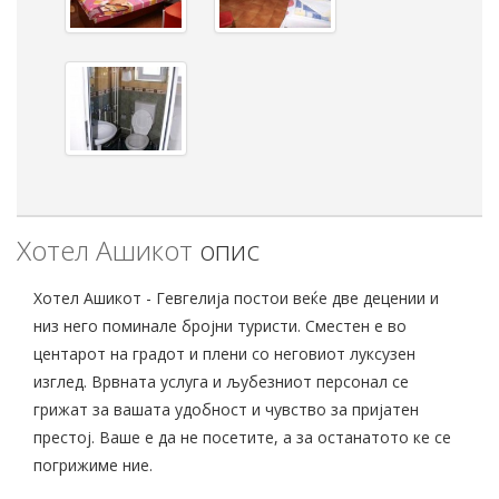
Хотел Ашикот
опис
Хотел Ашикот - Гевгелија постои веќе две децении и
низ него поминале бројни туристи. Сместен е во
центарот на градот и плени со неговиот луксузен
изглед. Врвната услуга и љубезниот персонал се
грижат за вашата удобност и чувство за пријатен
престој. Ваше е да не посетите, а за останатото ке се
погрижиме ние.