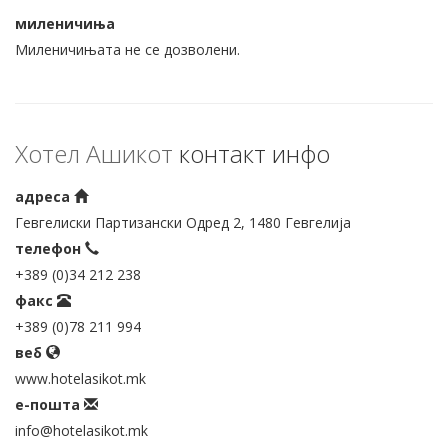
миленичиња
Миленичињата не се дозволени.
Хотел Ашикот
контакт инфо
адреса
Гевгелиски Партизански Одред 2, 1480 Гевгелија
телефон
+389 (0)34 212 238
факс
+389 (0)78 211 994
веб
www.hotelasikot.mk
е-пошта
info@hotelasikot.mk