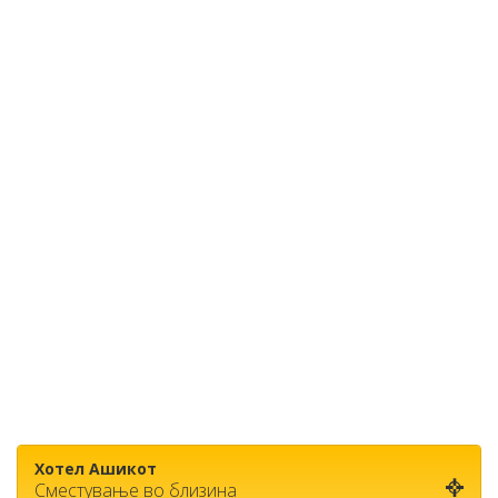
Хотел Ашикот
Сместување во близина