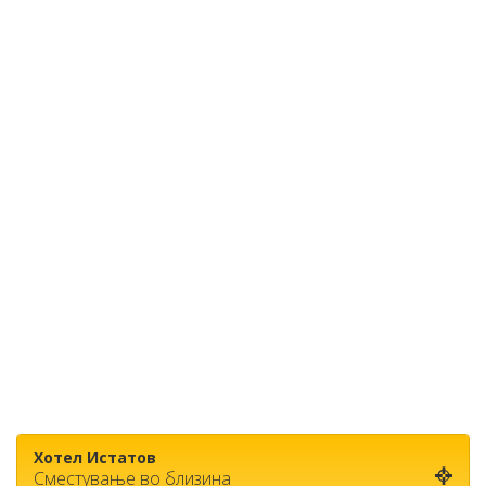
Хотел Истатов
Сместување во близина