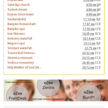
Saint Ilija church
4.58 км
ЈЈИ
Turkish Amam
4.86 км
ЈЈИ
Dojran Clock tower
4.99 км
ЈЈИ
Vardarski Rid
17.19 км
ЗЈЗ
Banjsko Roman bath
17.87 км
ССЕ
Banjsko spa
17.92 км
ССЕ
Isar Marvinci
18.05 км
ЗСЗ
Kolesino waterfall
18.14 км
ССЕ
Negorci spa
19.12 км
ЗЈЗ
Smolare waterfall
22.75 км
СЕ
Tzarevi Kuli fortress
23.32 км
ССЗ
Strumica museum
24.15 км
ССЗ
Vodoca monastery
26.45 км
ССЗ
Holy Mother of God Ele...
29.72 км
ССЗ