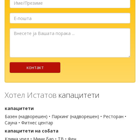
Име/
Презиме
Е-
пошта
Внесете
ја
Вашата
порака
...
контакт
Хотел Истатов
капацитети
капацитети
Базен (надворешен) • Паркинг (надворешен) • Ресторан •
Сауна • Фитнес центар
капацитети на собата
Клима уред • Мини бар • ТВ • Фен