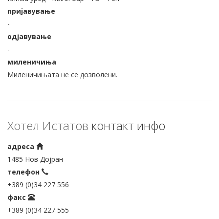
пријавување
-
одјавување
-
миленичиња
Миленичињата не се дозволени.
Хотел Истатов
контакт инфо
адреса
1485 Нов Дојран
телефон
+389 (0)34 227 556
факс
+389 (0)34 227 555