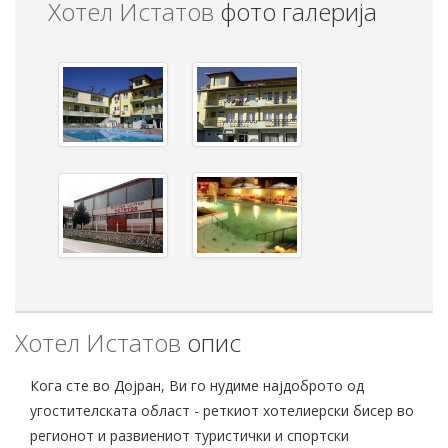
Хотел Истатов
фото галерија
Хотел Истатов
опис
Кога сте во Дојран, Ви го нудиме најдоброто од
угостителската област - реткиот хотелиерски бисер во
регионот и развиениот туристички и спортски