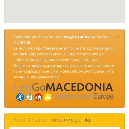
×
Резервирањето онлајн е
недостапно
за Хотел
Истатов.
Ве молиме, користете ја контакт формата подоле за да го
контактирате сопственикот на Хотел Истатов или да
добиете понуда од нашата туристичка агенција.
Имајте во предвид дека пораката која што ќе ја испратите
НЕ се праќа до macedonian-hotels.mk, туку на туристичката
агенција LetsGoMacedonia.
Хотел Истатов
- контактирај онлајн