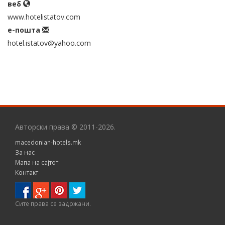
веб
www.hotelistatov.com
е-пошта
hotel.istatov@yahoo.com
Авторски права © 2011-2026.
macedonian-hotels.mk
За нас
Мапа на сајтот
Контакт
Сите правa се задржани.