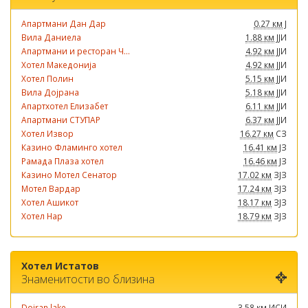
Апартмани Дан Дар
0.27 км
Ј
Вила Даниела
1.88 км
ЈЈИ
Апартмани и ресторан Ч...
4.92 км
ЈЈИ
Хотел Македонија
4.92 км
ЈЈИ
Хотел Полин
5.15 км
ЈЈИ
Вила Дојрана
5.18 км
ЈЈИ
Апартхотел Елизабет
6.11 км
ЈЈИ
Апартмани СТУПАР
6.37 км
ЈЈИ
Хотел Извор
16.27 км
СЗ
Казино Фламинго хотел
16.41 км
ЈЗ
Рамада Плаза хотел
16.46 км
ЈЗ
Казино Мотел Сенатор
17.02 км
ЗЈЗ
Мотел Вардар
17.24 км
ЗЈЗ
Хотел Ашикот
18.17 км
ЗЈЗ
Хотел Нар
18.79 км
ЗЈЗ
Хотел Истатов
Знаменитости во близина
Dojran lake
3.58 км
ИСИ