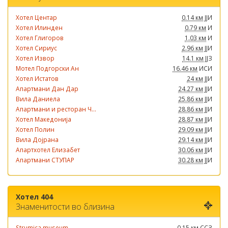
Хотел Центар
0.14 км
ЈЈИ
Хотел Илинден
0.79 км
И
Хотел Глигоров
1.03 км
И
Хотел Сириус
2.96 км
ЈЈИ
Хотел Извор
14.1 км
ЈЈЗ
Мотел Подгорски Ан
16.46 км
ИСИ
Хотел Истатов
24 км
ЈЈИ
Апартмани Дан Дар
24.27 км
ЈЈИ
Вила Даниела
25.86 км
ЈЈИ
Апартмани и ресторан Ч...
28.86 км
ЈЈИ
Хотел Македонија
28.87 км
ЈЈИ
Хотел Полин
29.09 км
ЈЈИ
Вила Дојрана
29.14 км
ЈЈИ
Апартхотел Елизабет
30.06 км
ЈЈИ
Апартмани СТУПАР
30.28 км
ЈЈИ
Хотел 404
Знаменитости во близина
Strumica museum
0.15 км
ССЗ