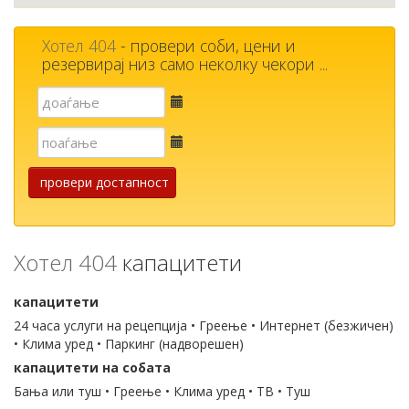
Хотел 404
- провери соби, цени и
резервирај низ само неколку чекори ...
Е-
пошта
Е-
пошта
провери достапност
Хотел 404
капацитети
капацитети
24 часа услуги на рецепција • Греење • Интернет (безжичен)
• Клима уред • Паркинг (надворешен)
капацитети на собата
Бања или туш • Греење • Клима уред • ТВ • Туш