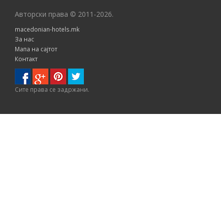
Авторски права © 2011-2026.
macedonian-hotels.mk
За нас
Мапа на сајтот
Контакт
Сите правa се задржани.