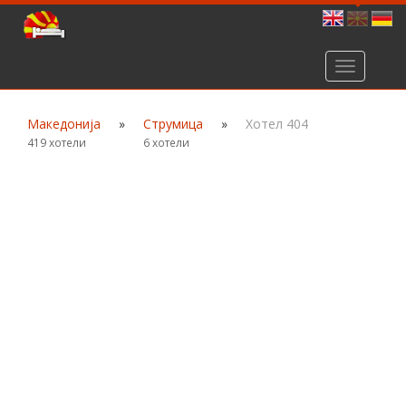
Toggle
navigation
Македонија
»
Струмица
»
Хотел 404
419 хотели
6 хотели