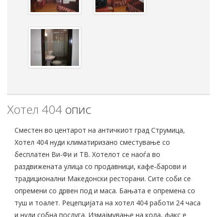
Хотел 404
опис
Сместен во центарот на античкиот град Струмица,
Хотел 404 нуди климатиризано сместување со
бесплатен Ви-Фи и ТВ. Хотелот се наоѓа во
раздвижената улица со продавници, кафе-барови и
традиционални Македонски ресторани. Сите соби се
опремени со дрвен под и маса. Бањата е опремена со
туш и тоалет. Рецепцијата на хотел 404 работи 24 часа
и нуди собна послуга. Измајмување на кола, факс е