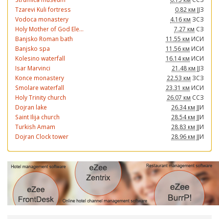
Tzarevi Kuli fortress
0.82 км
ЈЈЗ
Vodoca monastery
4.16 км
ЗСЗ
Holy Mother of God Ele...
7.27 км
СЗ
Banjsko Roman bath
11.55 км
ИСИ
Banjsko spa
11.56 км
ИСИ
Kolesino waterfall
16.14 км
ИСИ
Isar Marvinci
21.48 км
ЈЈЗ
Konce monastery
22.53 км
ЗСЗ
Smolare waterfall
23.31 км
ИСИ
Holy Trinity church
26.07 км
ССЗ
Dojran lake
26.34 км
ЈЈИ
Saint Ilija church
28.54 км
ЈЈИ
Turkish Amam
28.83 км
ЈЈИ
Dojran Clock tower
28.96 км
ЈЈИ