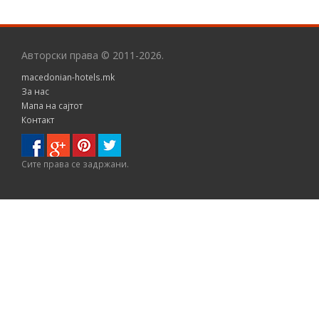
Авторски права © 2011-2026.
macedonian-hotels.mk
За нас
Мапа на сајтот
Контакт
Сите правa се задржани.