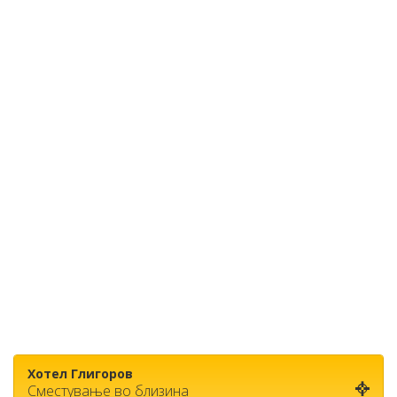
Хотел Глигоров
Сместување во близина