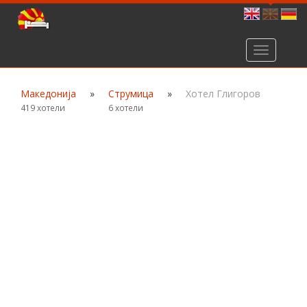
Toggle
navigation
Македонија
»
Струмица
»
Хотел Глигоров
419 хотели
6 хотели