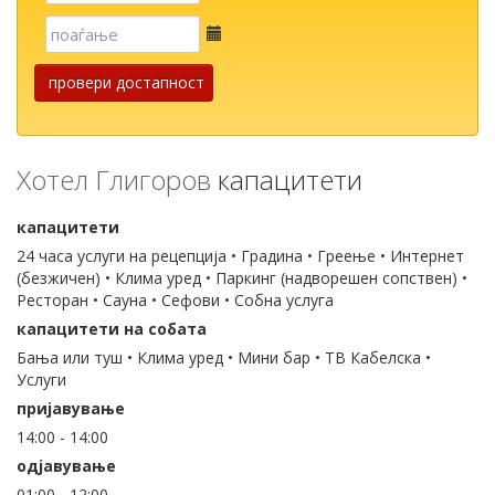
Е-
пошта
провери достапност
Хотел Глигоров
капацитети
капацитети
24 часа услуги на рецепција • Градина • Греење • Интернет
(безжичен) • Клима уред • Паркинг (надворешен сопствен) •
Ресторан • Сауна • Сефови • Собна услуга
капацитети на собата
Бања или туш • Клима уред • Мини бар • ТВ Кабелска •
Услуги
пријавување
14:00 - 14:00
одјавување
01:00 - 12:00