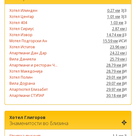
Хотел Илинден
0.27 км
ЗЈЗ
Хотел Центар
1.01 км
ЗЈЗ
Хотел 404
1.03 км
З
Хотел Сириус
2.87 км
Ј
Хотел Извор
14.74 км
ЈЈЗ
Мотел Подгорски Ан
15.59 км
ИСИ
Хотел Истатов
23.96 км
Ј
Апартмани Дан Дар
24.22 км
Ј
Вила Даниела
25.79 км
Ј
Апартмани и ресторан Ч...
28.79 км
ЈЈИ
Хотел Македонија
28.79 км
ЈЈИ
Хотел Полин
29.01 км
ЈЈИ
Вила Дојрана
29.07 км
ЈЈИ
Апартхотел Елизабет
29.97 км
ЈЈИ
Апартмани СТУПАР
30.18 км
ЈЈИ
Хотел Глигоров
Знаменитости во близина
Strumica museum
1.1 км
З