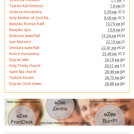
Tzarevi Kuli fortress
1.6 км
ЈЗ
Vodoca monastery
5.09 км
ЗСЗ
Holy Mother of God Ele...
8.06 км
ЗСЗ
Banjsko Roman bath
10.79 км
ЈИ
Banjsko spa
10.8 км
ЈИ
Kolesino waterfall
15.34 км
ИСИ
Isar Marvinci
22.19 км
ЈЗ
Smolare waterfall
22.41 км
ИСИ
Konce monastery
23.46 км
ЗСЗ
Dojran lake
26.18 км
ЈЈИ
Holy Trinity church
26.51 км
СЗ
Saint Ilija church
28.46 км
ЈЈИ
Turkish Amam
28.75 км
ЈЈИ
Dojran Clock tower
28.88 км
ЈЈИ