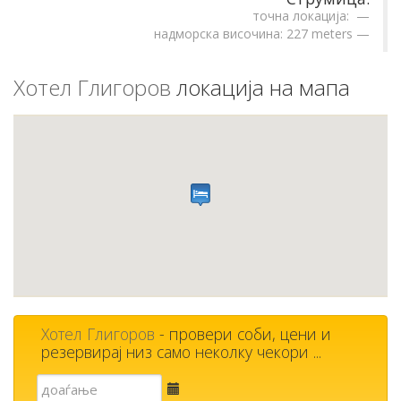
точна локација:
надморска височина: 227 meters
Хотел Глигоров
локација на мапа
Хотел Глигоров
- провери соби, цени и
резервирај низ само неколку чекори ...
Е-
пошта