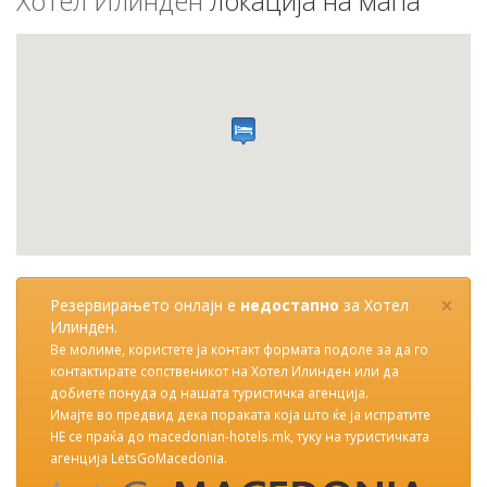
Хотел Илинден
локација на мапа
×
Резервирањето онлајн е
недостапно
за Хотел
Илинден.
Ве молиме, користете ја контакт формата подоле за да го
контактирате сопственикот на Хотел Илинден или да
добиете понуда од нашата туристичка агенција.
Имајте во предвид дека пораката која што ќе ја испратите
НЕ се праќа до macedonian-hotels.mk, туку на туристичката
агенција LetsGoMacedonia.