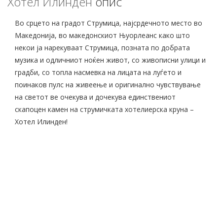
Хотел Илинден
опис
Во срцето на градот Струмица, најсрдечното место во
Македонија, во македонскиот Њуорлеанс како што
некои ја нарекуваат Струмица, позната по добрата
музика и одличниот ноќен живот, со живописни улици и
градби, со топла насмевка на лицата на луѓето и
поинаков пулс на живеење и оригинално чувствување
на светот ве очекува и дочекува единствениот
скапоцен камен на струмичката хотелиерска круна –
Хотел Илинден!