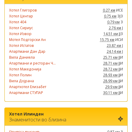
Хотел Глигоров
0.27 км
ИСЕ
Хотел Центар
0.75 км
ЗЈЗ
Хотел 404
0.79 км
З
Хотел Сириус
2.76 км
Ј
Хотел Извор
14.51 км
ЈЈЗ
Мотел Подгорски Ан
15.75 км
ИСИ
Хотел Истатов
23.87 км
Ј
Апартмани Дан Дар
24.14 км
Ј
Вила Даниела
25.71 км
ЈЈИ
Апартмани и ресторан Ч...
28.71 км
ЈЈИ
Хотел Македонија
28.72 км
ЈЈИ
Хотел Полин
28.93 км
ЈЈИ
Вила Дојрана
28.99 км
ЈЈИ
Апартхотел Елизабет
29.9 км
ЈЈИ
Апартмани СТУПАР
30.11 км
ЈЈИ
Хотел Илинден
Знаменитости во близина
Strumica museum
0.87 км
З