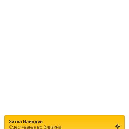
Хотел Илинден
Сместување во близина