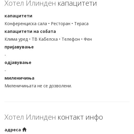
Хотел Илинден
капацитети
капацитети
Конференциска сала • Ресторан • Тераса
капацитети на собата
Клима уред • ТВ Кабелска • Телефон • Фен
пријавување
-
одјавување
-
миленичиња
Миленичињата не се дозволени.
Хотел Илинден
контакт инфо
адреса