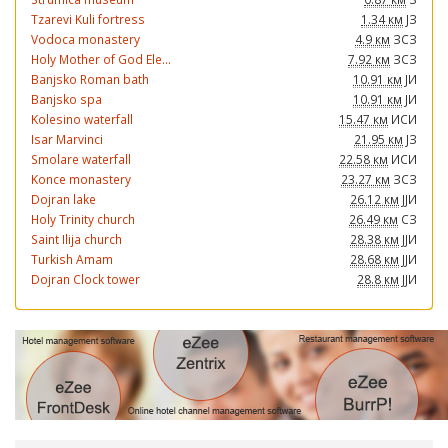
Tzarevi Kuli fortress
1.34 км
ЈЗ
Vodoca monastery
4.9 км
ЗСЗ
Holy Mother of God Ele...
7.92 км
ЗСЗ
Banjsko Roman bath
10.91 км
ЈИ
Banjsko spa
10.91 км
ЈИ
Kolesino waterfall
15.47 км
ИСИ
Isar Marvinci
21.95 км
ЈЗ
Smolare waterfall
22.58 км
ИСИ
Konce monastery
23.27 км
ЗСЗ
Dojran lake
26.12 км
ЈЈИ
Holy Trinity church
26.49 км
СЗ
Saint Ilija church
28.38 км
ЈЈИ
Turkish Amam
28.68 км
ЈЈИ
Dojran Clock tower
28.8 км
ЈЈИ