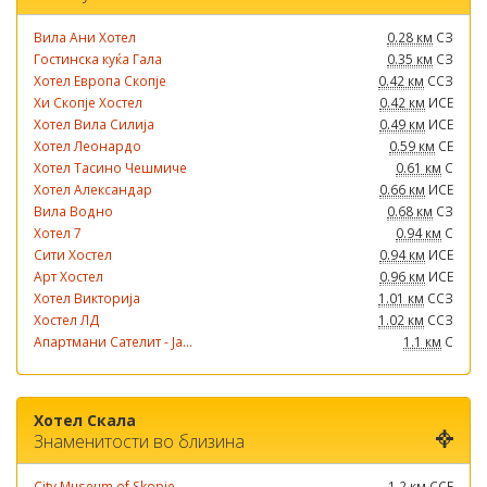
Вила Ани Хотел
0.28 км
СЗ
Гостинска куќа Гала
0.35 км
СЗ
Хотел Европа Скопје
0.42 км
ССЗ
Хи Скопје Хостел
0.42 км
ИСЕ
Хотел Вила Силија
0.49 км
ИСЕ
Хотел Леонардо
0.59 км
СЕ
Хотел Тасино Чешмиче
0.61 км
С
Хотел Александар
0.66 км
ИСЕ
Вила Водно
0.68 км
СЗ
Хотел 7
0.94 км
С
Сити Хостел
0.94 км
ИСЕ
Арт Хостел
0.96 км
ИСЕ
Хотел Викторија
1.01 км
ССЗ
Хостел ЛД
1.02 км
ССЗ
Апартмани Сателит - Ја...
1.1 км
С
Хотел Скала
Знаменитости во близина
City Museum of Skopje
1.2 км
ССЕ