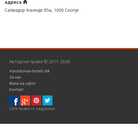
адреса
Салвадор Аљенде 85а, 1000 Скопје
Авторски права © 2011-2026.
macedonian-hotels.mk
За нас
Мапа на сајтот
Контакт
Сите правa се задржани.