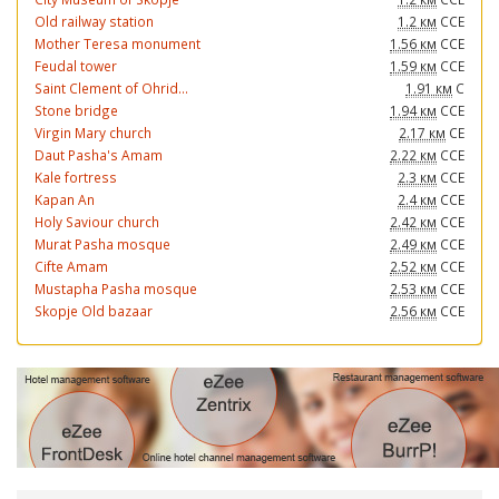
Old railway station
1.2 км
ССЕ
Mother Teresa monument
1.56 км
ССЕ
Feudal tower
1.59 км
ССЕ
Saint Clement of Ohrid...
1.91 км
С
Stone bridge
1.94 км
ССЕ
Virgin Mary church
2.17 км
СЕ
Daut Pasha's Amam
2.22 км
ССЕ
Kale fortress
2.3 км
ССЕ
Kapan An
2.4 км
ССЕ
Holy Saviour church
2.42 км
ССЕ
Murat Pasha mosque
2.49 км
ССЕ
Cifte Amam
2.52 км
ССЕ
Mustapha Pasha mosque
2.53 км
ССЕ
Skopje Old bazaar
2.56 км
ССЕ