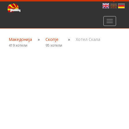
Toggle
navigation
Македонија
»
Скопје
»
Хотел Скала
419 хотели
95 хотели