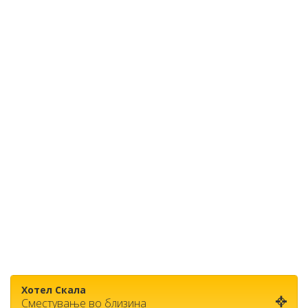
Хотел Скала
Сместување во близина