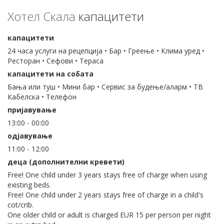
Хотел Скала
капацитети
капацитети
24 часа услуги на рецепција • Бар • Греење • Клима уред •
Ресторан • Сефови • Тераса
капацитети на собата
Бања или туш • Мини бар • Сервис за будење/аларм • ТВ
Кабелска • Телефон
пријавување
13:00 - 00:00
одјавување
11:00 - 12:00
деца (дополнителни кревети)
Free! One child under 3 years stays free of charge when using
existing beds.
Free! One child under 2 years stays free of charge in a child's
cot/crib.
One older child or adult is charged EUR 15 per person per night