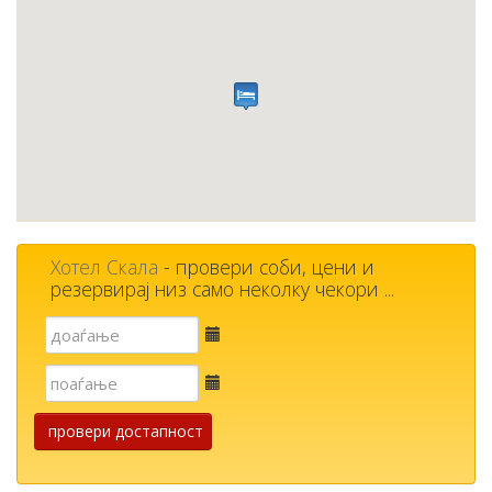
Хотел Скала
- провери соби, цени и
резервирај низ само неколку чекори ...
Е-
пошта
Е-
пошта
провери достапност