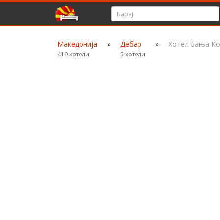
Македонија
»
Дебар
»
Хотел Бања Ко
419 хотели
5 хотели