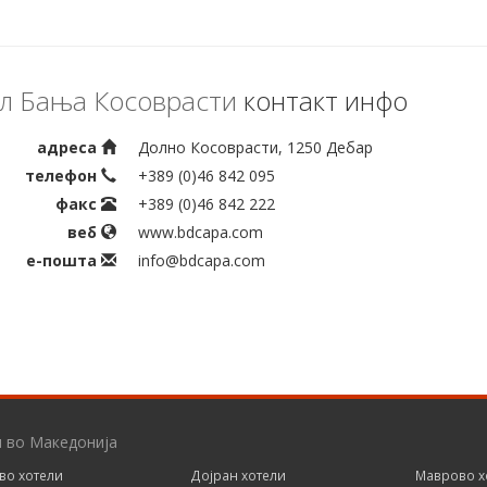
л Бања Косоврасти
контакт инфо
адреса
Долно Косоврасти, 1250 Дебар
телефон
+389 (0)46 842 095
факс
+389 (0)46 842 222
веб
www.bdcapa.com
е-пошта
info@bdcapa.com
и во Македонија
во хотели
Дојран хотели
Маврово х