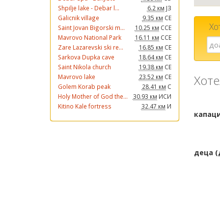
Shpilje lake - Debar l...
6.2 км
ЈЗ
Galicnik village
9.35 км
СЕ
Хо
Saint Jovan Bigorski m...
10.25 км
ССЕ
Mavrovo National Park
16.11 км
ССЕ
Zare Lazarevski ski re...
16.85 км
СЕ
Sarkova Dupka cave
18.64 км
СЕ
Saint Nikola church
19.38 км
СЕ
Хоте
Mavrovo lake
23.52 км
СЕ
Golem Korab peak
28.41 км
С
Holy Mother of God the...
30.93 км
ИСИ
Kitino Kale fortress
32.47 км
И