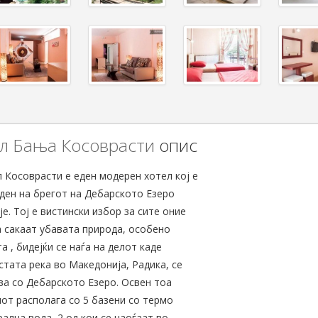
л Бања Косоврасти
опис
 Косоврасти е еден модерен хотел кој е
ден на брегот на Дебарското Езеро
е. Тој е вистински избор за сите оние
а сакаат убавата природа, особено
а , бидејќи се наѓа на делот каде
стата река во Македонија, Радика, се
ва со Дебарското Езеро. Освен тоа
от располага со 5 базени со термо
ална вода, 2 од кои се наоѓаат во