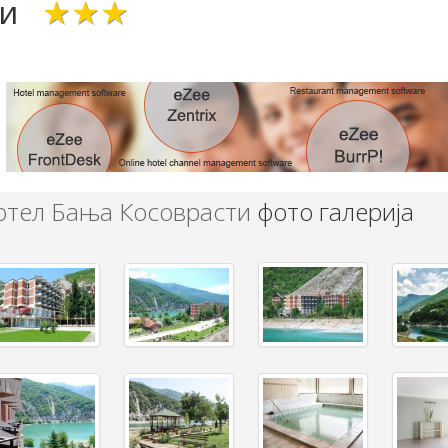
ти
★★★
отел Бања Косоврасти
фото галерија