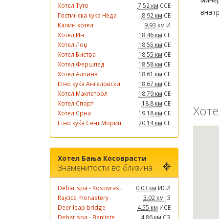
Хотел Туто
7.52 км
ССЕ
внатр
Гостинска куќа Неда
8.92 км
СЕ
Калин хотел
9.93 км
И
Хотел Ин
18.46 км
СЕ
Хотел Лоџ
18.55 км
СЕ
Хотел Бистра
18.55 км
СЕ
Хотел Фершпед
18.58 км
СЕ
Хотел Алпина
18.61 км
СЕ
Етно куќа Ангеловски
18.67 км
СЕ
Хотел Макпетрол
18.79 км
СЕ
Хотел Спорт
18.8 км
СЕ
Хоте
Хотел Срна
19.18 км
СЕ
Етно куќа Сент Мориц
20.14 км
СЕ
Хотел Бања Косоврасти
Знаменитости во близина
Debar spa - Kosovrasti
0.03 км
ИСИ
Rajcica monastery
3.02 км
ЈЗ
Deer leap bridge
4.55 км
ИСЕ
Debar spa - Banjiste
4.86 км
СЗ