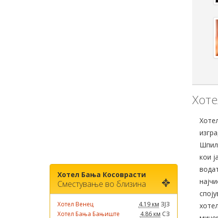
Хоте
Хотел
изгра
Шпилј
кои ј
водат
Хотел Бања Косоврасти
најчи
Сместување во близина
споју
Хотел Венец
4.19 км
ЗЈЗ
хотел
Хотел Бања Бањиште
4.86 км
СЗ
минер