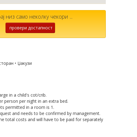
ј низ само неколку чекори ...
провери достапност
сторан • Џакузи
ge in a child's cot/crib.
r person per night in an extra bed.
s permitted in a room is 1.
n request and needs to be confirmed by management.
e total costs and will have to be paid for separately