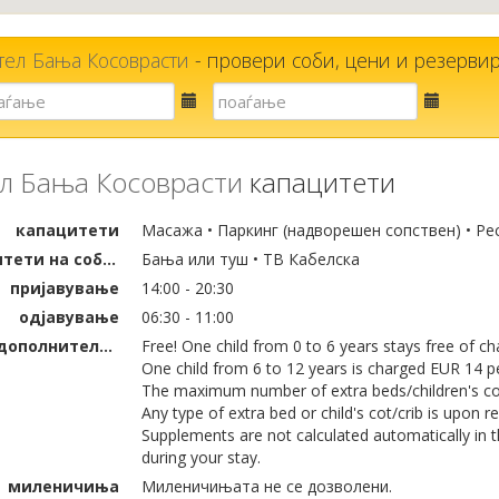
тел Бања Косоврасти
- провери соби, цени и резервира
Е-
Е-
пошта
пошта
л Бања Косоврасти
капацитети
капацитети
Масажа • Паркинг (надворешен сопствен) • Ре
капацитети на собата
Бања или туш • ТВ Кабелска
пријавување
14:00 - 20:30
одјавување
06:30 - 11:00
деца (дополнителни кревети)
Free! One child from 0 to 6 years stays free of char
One child from 6 to 12 years is charged EUR 14 pe
The maximum number of extra beds/children's cot
Any type of extra bed or child's cot/crib is upo
Supplements are not calculated automatically in th
during your stay.
миленичиња
Миленичињата не се дозволени.