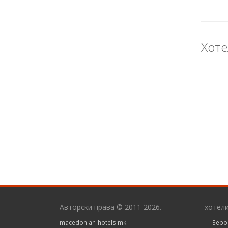
Хоте
Авторски права © 2011-2026.
хотел
macedonian-hotels.mk
Беро